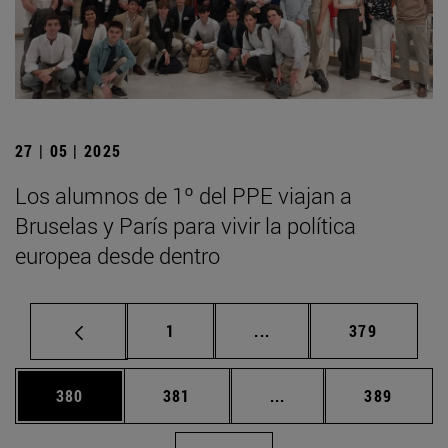
27 | 05 | 2025
Los alumnos de 1º del PPE viajan a
Bruselas y París para vivir la política
europea desde dentro
Página
Páginas intermedias Us
Página
1
...
379
Página
Página
Páginas intermedias 
Página
380
381
...
389