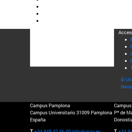
Acces
© Uni
Nava
Campus Pamplona
Campus 
Campus Universitario 31009 Pamplona
Pº de M
España
Donosti
T.
+34 948 42 56 00
info@unav.es
T.
+34 9