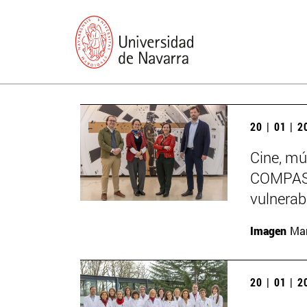
20 | 01 | 
Cine, mú
COMPASS
vulnerab
Imagen
Man
20 | 01 | 