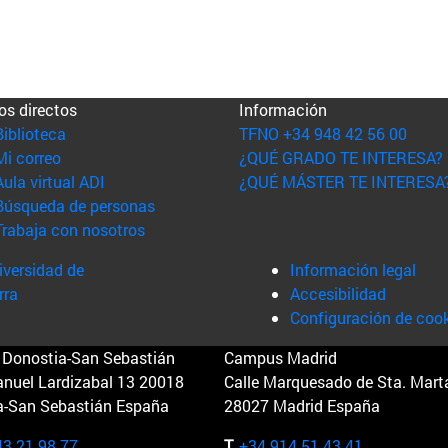
os directos
Información
(abre en nueva ventana)
Biblioteca
TFNO +34 948 42 56 00
(abre en nueva ventana)
Mi correo
¿QUÉ GRADO TE INTERESA?
(abre en nueva ventana)
Aula virtual ADI
¿QUÉ MÁSTER TE INTERESA
(abre en nueva ventana)
Búsqueda de personas
(abre en nueva ventana)
Trabaja con nosotros
versidad de
Información legal
rra
Accesibilidad
Configuración de coo
Donostia-San Sebastián
Campus Madrid
anuel Lardizabal 13 20018
Calle Marquesado de Sta. Marta
a-San Sebastián España
28027 Madrid España
43 21 98 77
T.
+34 914 51 43 41