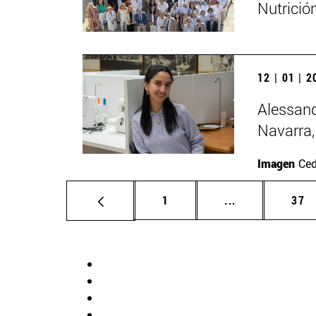
Nutrició
12 | 01 | 
Alessand
Navarra,
Imagen
Ced
Página
Páginas interm
Pág
1
...
37