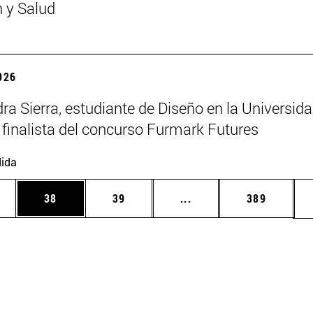
n y Salud
2026
ra Sierra, estudiante de Diseño en la Universid
 finalista del concurso Furmark Futures
ida
edias Use TAB para desplazarse.
ina
Página
Página
Páginas intermedias Us
Página
38
39
...
389