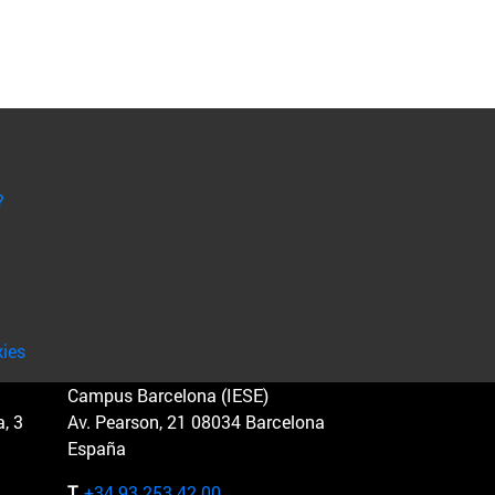
?
kies
Campus Barcelona (IESE)
, 3
Av. Pearson, 21 08034 Barcelona
España
T.
+34 93 253 42 00