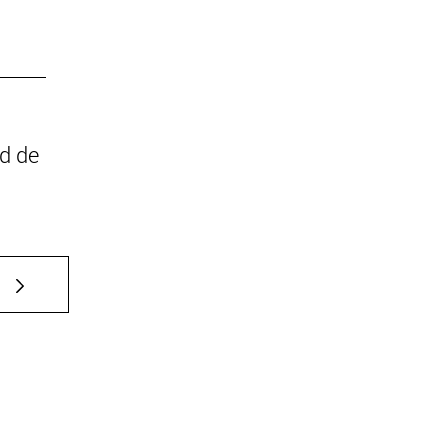
ad de
e TAB para desplazarse.