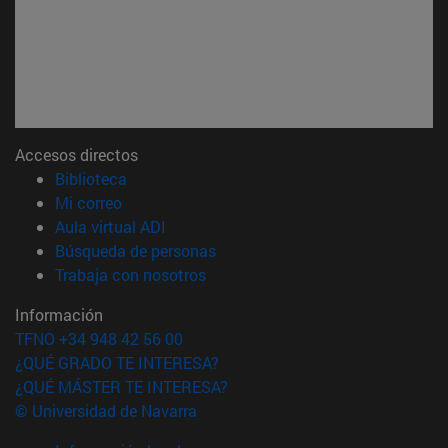
Accesos directos
(abre en nueva ventana)
Biblioteca
(abre en nueva ventana)
Mi correo
(abre en nueva ventana)
Aula virtual ADI
(abre en nueva ventana)
Búsqueda de personas
(abre en nueva ventana)
Trabaja con nosotros
Información
TFNO +34 948 42 56 00
¿QUÉ GRADO TE INTERESA?
¿QUÉ MÁSTER TE INTERESA?
© Universidad de Navarra