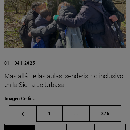
01 | 04 | 2025
Más allá de las aulas: senderismo inclusivo
en la Sierra de Urbasa
Imagen
Cedida
Página
Páginas intermedias Us
Página
1
...
376