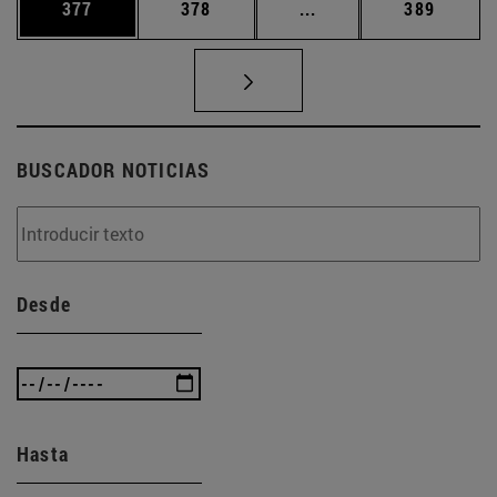
Página
Página
Páginas intermedias 
Página
377
378
...
389
BUSCADOR NOTICIAS
Desde
Hasta