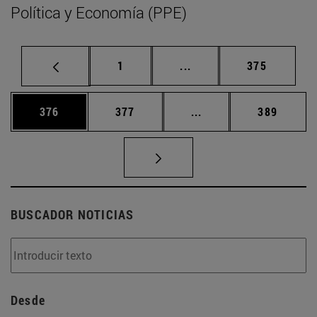
Política y Economía (PPE)
Página
Páginas intermedias Us
Página
1
...
375
Página
Página
Páginas intermedias 
Página
376
377
...
389
BUSCADOR NOTICIAS
Desde