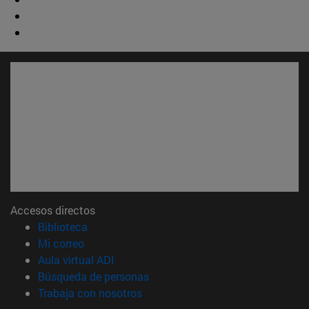
Accesos directos
(abre en nueva ventana)
Biblioteca
(abre en nueva ventana)
Mi correo
(abre en nueva ventana)
Aula virtual ADI
(abre en nueva ventana)
Búsqueda de personas
(abre en nueva ventana)
Trabaja con nosotros