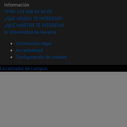
Información
TFNO +34 948 42 56 00
¿QUÉ GRADO TE INTERESA?
¿QUÉ MÁSTER TE INTERESA?
© Universidad de Navarra
Información legal
Accesibilidad
Configuración de cookies
Localizador de campus