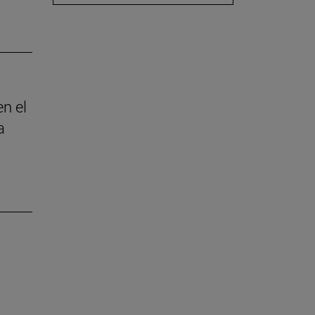
en el
a