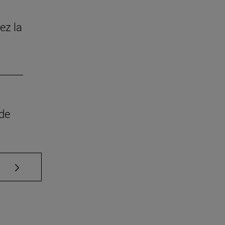
ez la
 de
Use TAB para desplazarse.