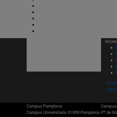
Acces
© Uni
Nava
Campus Pamplona
Campus 
Campus Universitario 31009 Pamplona
Pº de M