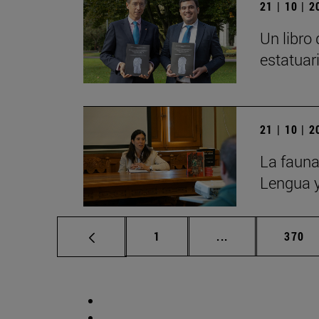
21 | 10 | 
Un libro
estatuar
21 | 10 | 
La fauna
Lengua y
Página
Páginas intermed
Págin
1
...
370