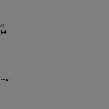
to
del
rimer