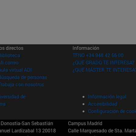
os directos
Información
(abre en nueva ventana)
Biblioteca
TFNO +34 948 42 56 00
(abre en nueva ventana)
Mi correo
¿QUÉ GRADO TE INTERESA?
(abre en nueva ventana)
Aula virtual ADI
¿QUÉ MÁSTER TE INTERESA
(abre en nueva ventana)
Búsqueda de personas
(abre en nueva ventana)
Trabaja con nosotros
versidad de
Información legal
rra
Accesibilidad
Configuración de coo
Donostia-San Sebastián
Campus Madrid
anuel Lardizabal 13 20018
Calle Marquesado de Sta. Marta