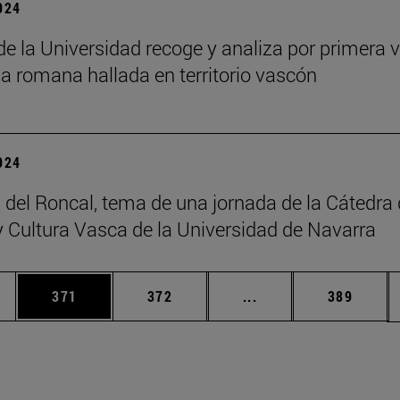
2024
 de la Universidad recoge y analiza por primera v
ia romana hallada en territorio vascón
2024
 del Roncal, tema de una jornada de la Cátedra
 Cultura Vasca de la Universidad de Navarra
ias Use TAB para desplazarse.
a
Página
Página
Páginas intermedias 
Página
371
372
...
389