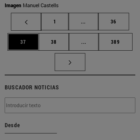
Imagen
Manuel Castells
Página
Páginas intermedias Us
Página
1
...
36
Página
Página
Páginas intermedias U
Página
37
38
...
389
BUSCADOR NOTICIAS
Desde