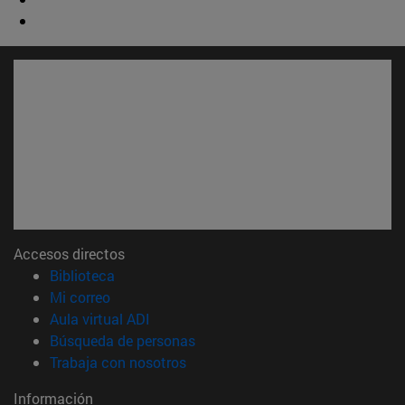
Accesos directos
(abre en nueva ventana)
Biblioteca
(abre en nueva ventana)
Mi correo
(abre en nueva ventana)
Aula virtual ADI
(abre en nueva ventana)
Búsqueda de personas
(abre en nueva ventana)
Trabaja con nosotros
Información