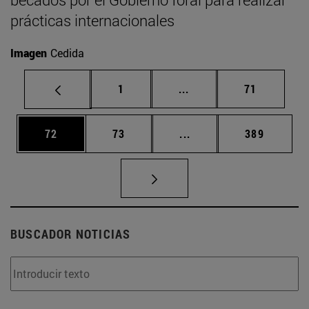
prácticas internacionales
Imagen
Cedida
Página
Páginas intermedias Us
Página
1
...
71
Página
Página
Páginas intermedias U
Página
72
73
...
389
BUSCADOR NOTICIAS