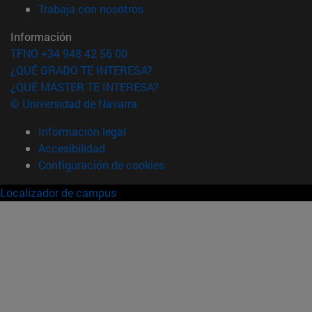
(abre en nueva ventana)
Trabaja con nosotros
Información
TFNO +34 948 42 56 00
¿QUÉ GRADO TE INTERESA?
¿QUÉ MÁSTER TE INTERESA?
© Universidad de Navarra
Información legal
Accesibilidad
Configuración de cookies
Localizador de campus