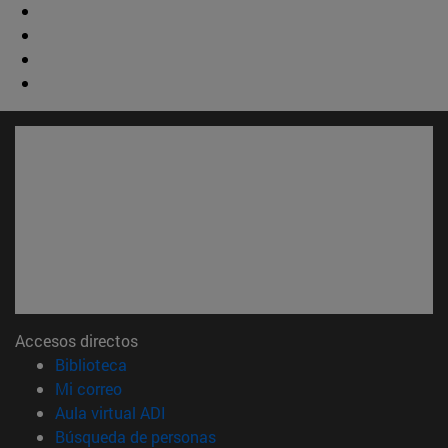
Accesos directos
(abre en nueva ventana)
Biblioteca
(abre en nueva ventana)
Mi correo
(abre en nueva ventana)
Aula virtual ADI
(abre en nueva ventana)
Búsqueda de personas