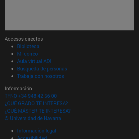
Accesos directos
(abre en nueva ventana)
Biblioteca
(abre en nueva ventana)
Mi correo
(abre en nueva ventana)
Aula virtual ADI
(abre en nueva ventana)
Búsqueda de personas
(abre en nueva ventana)
Trabaja con nosotros
Información
TFNO +34 948 42 56 00
¿QUÉ GRADO TE INTERESA?
¿QUÉ MÁSTER TE INTERESA?
© Universidad de Navarra
Información legal
Accesibilidad