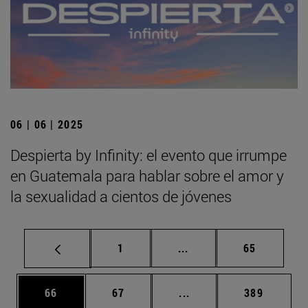
06 | 06 | 2025
Despierta by Infinity: el evento que irrumpe
en Guatemala para hablar sobre el amor y
la sexualidad a cientos de jóvenes
Página
Páginas intermedias Us
Página
1
...
65
Página
Página
Páginas intermedias U
Página
66
67
...
389