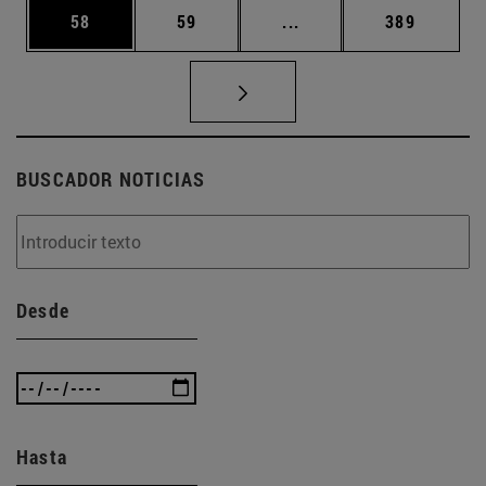
Página
Página
Páginas intermedias U
Página
58
59
...
389
BUSCADOR NOTICIAS
Desde
Hasta