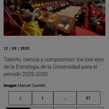
12 | 09 | 2025
Talento, ciencia y compromiso: los tres ejes
de la Estrategia de la Universidad para el
periodo 2025-2030
Imagen
Manuel Castells
Página
Páginas intermedias Us
Página
1
...
57