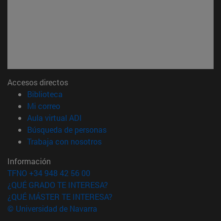
Accesos directos
(abre en nueva ventana)
Biblioteca
(abre en nueva ventana)
Mi correo
(abre en nueva ventana)
Aula virtual ADI
(abre en nueva ventana)
Búsqueda de personas
(abre en nueva ventana)
Trabaja con nosotros
Información
TFNO +34 948 42 56 00
¿QUÉ GRADO TE INTERESA?
¿QUÉ MÁSTER TE INTERESA?
© Universidad de Navarra