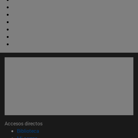
Accesos directos
(abre en nueva ventana)
Biblioteca
(abre en nueva ventana)