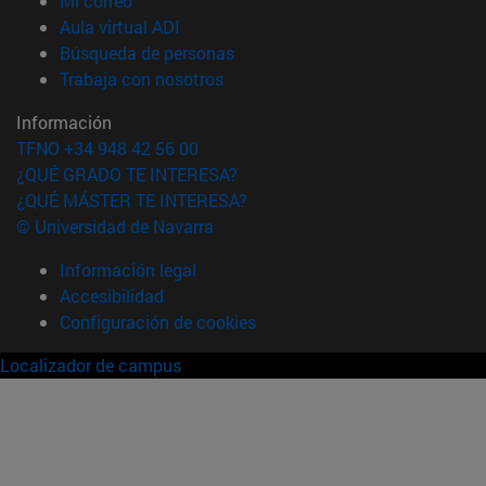
Mi correo
(abre en nueva ventana)
Aula virtual ADI
(abre en nueva ventana)
Búsqueda de personas
(abre en nueva ventana)
Trabaja con nosotros
Información
TFNO +34 948 42 56 00
¿QUÉ GRADO TE INTERESA?
¿QUÉ MÁSTER TE INTERESA?
© Universidad de Navarra
Información legal
Accesibilidad
Configuración de cookies
Localizador de campus