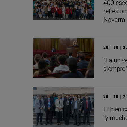
400 esco
reflexio
Navarra
20 | 10 | 
“La univ
siempre
20 | 10 | 
El bien 
"y mucho