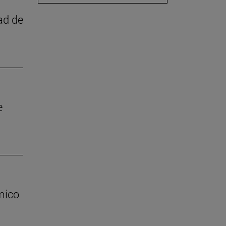
ad de
e
mico