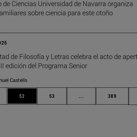
 de Ciencias Universidad de Navarra organiza
 familiares sobre ciencia para este otoño
2025
tad de Filosofía y Letras celebra el acto de aper
III edición del Programa Senior
uel Castells
edias Use TAB para desplazarse.
ina
Página
Página
Páginas intermedias Us
Página
52
53
...
389