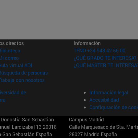
os directos
Información
(abre en nueva ventana)
Biblioteca
TFNO +34 948 42 56 00
(abre en nueva ventana)
Mi correo
¿QUÉ GRADO TE INTERESA?
(abre en nueva ventana)
Aula virtual ADI
¿QUÉ MÁSTER TE INTERESA
(abre en nueva ventana)
Búsqueda de personas
(abre en nueva ventana)
Trabaja con nosotros
versidad de
Información legal
rra
Accesibilidad
Configuración de coo
Donostia-San Sebastián
Campus Madrid
anuel Lardizabal 13 20018
Calle Marquesado de Sta. Marta
a-San Sebastián España
28027 Madrid España