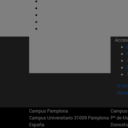
Acces
© Uni
Nava
Campus Pamplona
Campus 
Campus Universitario 31009 Pamplona
Pº de M
España
Donosti