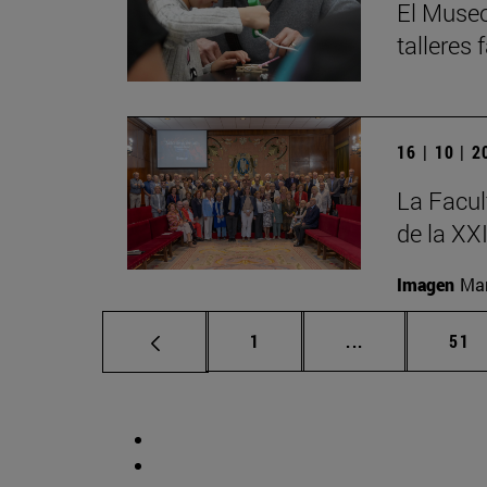
El Museo
talleres
16 | 10 | 
La Facul
de la XX
Imagen
Man
Página
Páginas interm
Pág
1
...
51