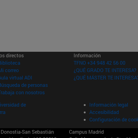
os directos
Información
(abre en nueva ventana)
Biblioteca
TFNO +34 948 42 56 00
(abre en nueva ventana)
Mi correo
¿QUÉ GRADO TE INTERESA?
(abre en nueva ventana)
Aula virtual ADI
¿QUÉ MÁSTER TE INTERESA
(abre en nueva ventana)
Búsqueda de personas
(abre en nueva ventana)
Trabaja con nosotros
versidad de
Información legal
rra
Accesibilidad
Configuración de coo
Donostia-San Sebastián
Campus Madrid