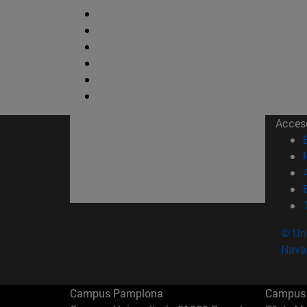
Acces
© Uni
Nava
Campus Pamplona
Campus 