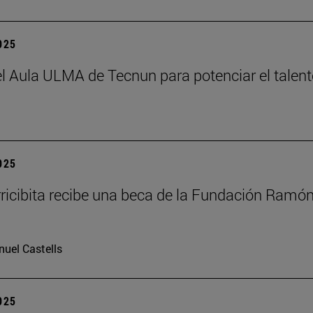
2025
el Aula ULMA de Tecnun para potenciar el talen
2025
rricibita recibe una beca de la Fundación Ramó
uel Castells
2025