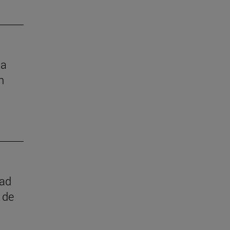
la
n
dad
 de