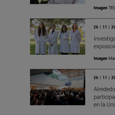
Imagen
TE
26 | 11 | 
Investig
exposici
Imagen
Man
26 | 11 | 
Alrededo
particip
en la Un