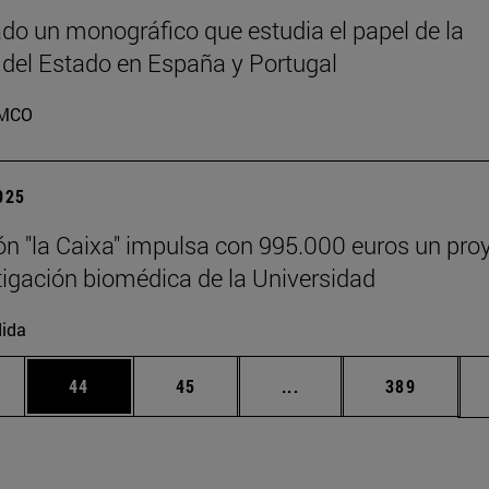
do un monográfico que estudia el papel de la
 del Estado en España y Portugal
MCO
2025
n "la Caixa" impulsa con 995.000 euros un pro
tigación biomédica de la Universidad
ida
edias Use TAB para desplazarse.
ina
Página
Página
Páginas intermedias Us
Página
44
45
...
389