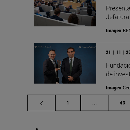
Presenta
Jefatura
Imagen
RE
21 | 11 | 
Fundació
de inves
Imagen
Ced
Página
Páginas interm
Pág
1
...
43