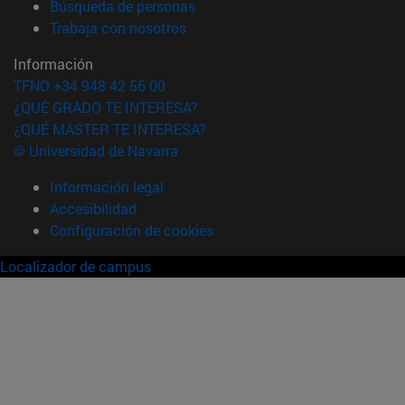
(abre en nueva ventana)
Búsqueda de personas
(abre en nueva ventana)
Trabaja con nosotros
Información
TFNO +34 948 42 56 00
¿QUÉ GRADO TE INTERESA?
¿QUÉ MÁSTER TE INTERESA?
© Universidad de Navarra
Información legal
Accesibilidad
Configuración de cookies
Localizador de campus