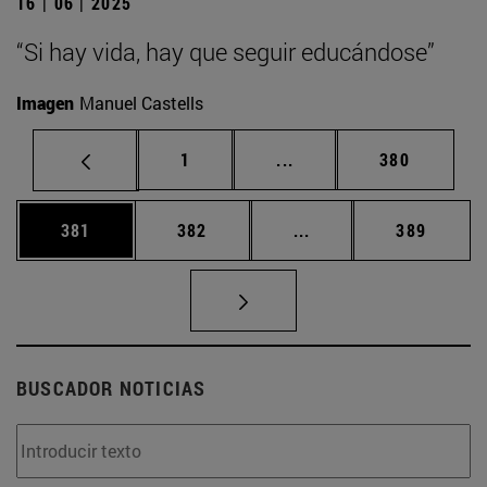
16 | 06 | 2025
“Si hay vida, hay que seguir educándose”
Imagen
Manuel Castells
Página
Páginas intermedias Us
Página
1
...
380
Página
Página
Páginas intermedias 
Página
381
382
...
389
BUSCADOR NOTICIAS