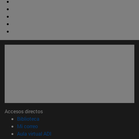
Accesos directos
(abre en nueva ventana)
Biblioteca
(abre en nueva ventana)
Mi correo
(abre en nueva ventana)
Aula virtual ADI