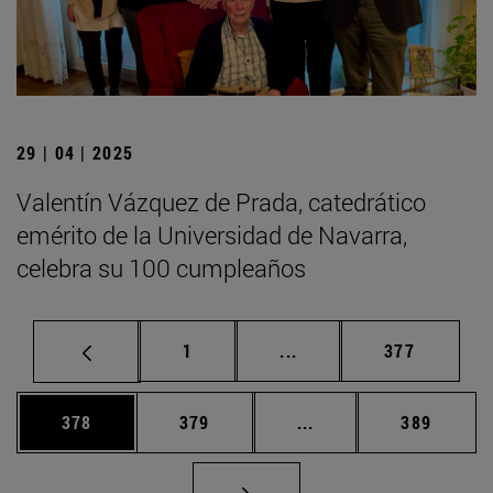
29 | 04 | 2025
Valentín Vázquez de Prada, catedrático
emérito de la Universidad de Navarra,
celebra su 100 cumpleaños
Página
Páginas intermedias Us
Página
1
...
377
Página
Página
Páginas intermedias 
Página
378
379
...
389