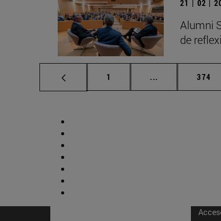
21 | 02 | 
Alumni S
de refle
Página
Páginas intermed
Págin
1
...
374
Acces