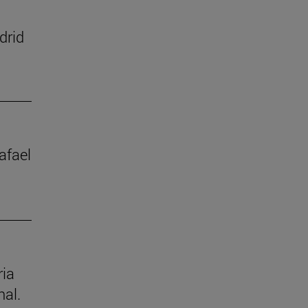
drid
afael
ria
nal.