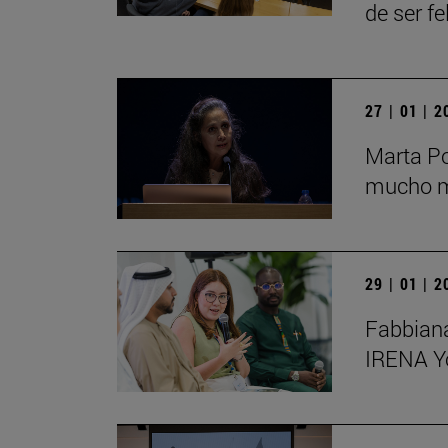
de ser fe
27 | 01 | 
Marta Po
mucho má
29 | 01 | 
Fabbiana
IRENA Y