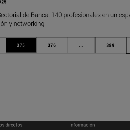
2025
ectorial de Banca: 140 profesionales en un esp
xión y networking
ias Use TAB para desplazarse.
a
Página
Página
Páginas intermedias 
Página
375
376
...
389
os directos
Información