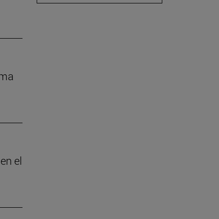
rma
en el