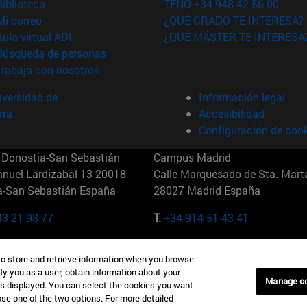
(abre en nueva ventana)
Biblioteca
TFNO +34 948 42 56 00
(abre en nueva ventana)
Mi correo
¿QUÉ GRADO TE INTERESA?
(abre en nueva ventana)
Aula virtual ADI
¿QUÉ MÁSTER TE INTERESA
(abre en nueva ventana)
Búsqueda de personas
(abre en nueva ventana)
Trabaja con nosotros
versidad de
Información legal
rra
Accesibilidad
Configuración de coo
Donostia-San Sebastián
Campus Madrid
anuel Lardizabal 13 20018
Calle Marquesado de Sta. Marta
a-San Sebastián España
28027 Madrid España
43 21 98 77
T.
+34 914 51 43 41
Nueva York (IESE)
Campus Munich (IESE)
to store and retrieve information when you browse.
7th St 10019-2201 Nueva York
Maria-Theresia-Straße 15 8167
fy you as a user, obtain information about your
Múnich Alemania
Manage c
is displayed. You can select the cookies you want
oose one of the two options. For more detailed
6 346 8850
T.
+49 89 24209790