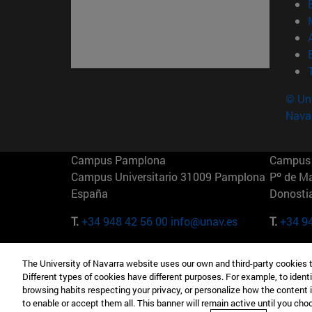
© Uni
Nava
Campus Pamplona
Campus 
Campus Universitario 31009 Pamplona
Pº de M
España
Donosti
T.
+34 948 42 56 00
info@unav.es
T.
+34 9
Campus Madrid (IESE)
Campus 
The University of Navarra website uses our own and third-party cookies 
Camino del Cerro Águila 3 28023
165 W 5
Different types of cookies have different purposes. For example, to identi
Madrid España
EE.UU
browsing habits respecting your privacy, or personalize how the content 
to enable or accept them all. This banner will remain active until you ch
T.
+34 912 11 30 00
T.
+1 64