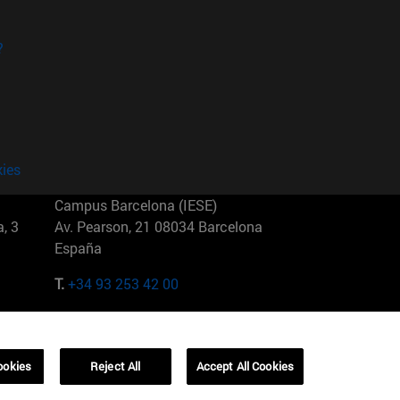
?
kies
Campus Barcelona (IESE)
, 3
Av. Pearson, 21 08034 Barcelona
España
T.
+34 93 253 42 00
Campus Sao Paulo (IESE)
5
Rua Martiniano de Carvalho, 573
01321001 Bela Vista Brasil
ookies
Reject All
Accept All Cookies
T.
+55 11 3177-8300