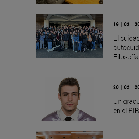
19 | 02 | 
El cuida
autocuid
Filosofí
20 | 02 | 
Un gradu
en el PIR