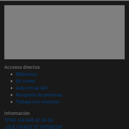
Accesos directos
(abre en nueva ventana)
Biblioteca
(abre en nueva ventana)
Mi correo
(abre en nueva ventana)
Aula virtual ADI
(abre en nueva ventana)
Búsqueda de personas
(abre en nueva ventana)
Trabaja con nosotros
Información
TFNO +34 948 42 56 00
¿QUÉ GRADO TE INTERESA?