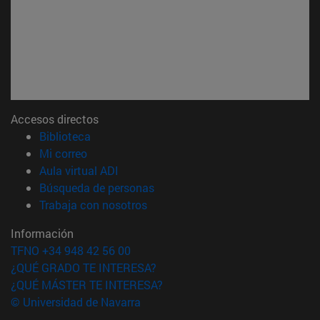
Accesos directos
(abre en nueva ventana)
Biblioteca
(abre en nueva ventana)
Mi correo
(abre en nueva ventana)
Aula virtual ADI
(abre en nueva ventana)
Búsqueda de personas
(abre en nueva ventana)
Trabaja con nosotros
Información
TFNO +34 948 42 56 00
¿QUÉ GRADO TE INTERESA?
¿QUÉ MÁSTER TE INTERESA?
© Universidad de Navarra