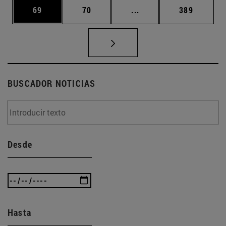
Página
Página
Páginas intermedias U
Página
69
70
...
389
BUSCADOR NOTICIAS
Desde
Hasta