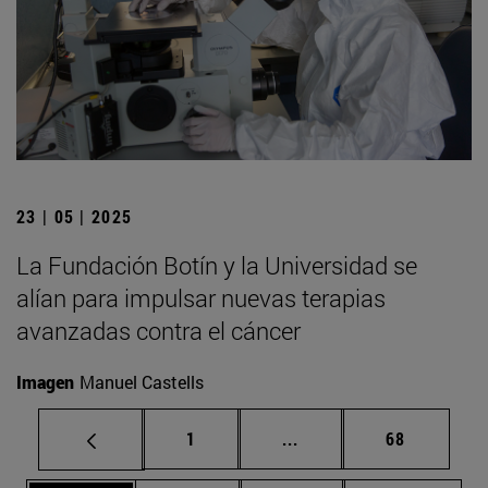
23 | 05 | 2025
La Fundación Botín y la Universidad se
alían para impulsar nuevas terapias
avanzadas contra el cáncer
Imagen
Manuel Castells
Página
Páginas intermedias Us
Página
1
...
68