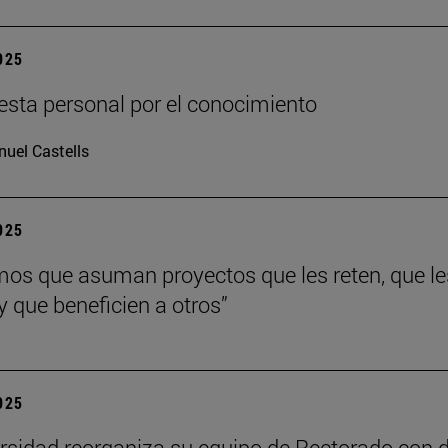
2025
sta personal por el conocimiento
uel Castells
2025
os que asuman proyectos que les reten, que le
y que beneficien a otros”
2025
rsidad reorganiza su equipo de Rectorado con 