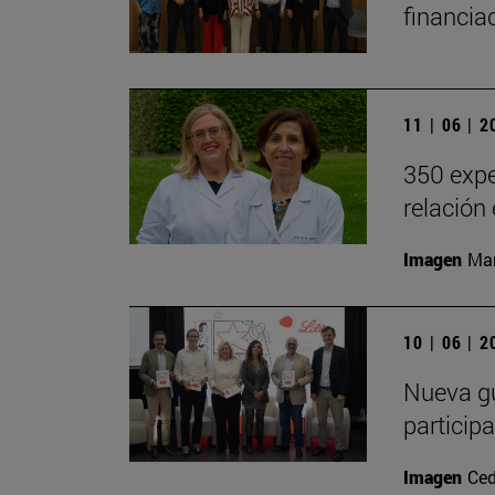
financia
11 | 06 | 
350 expe
relación
Imagen
Man
10 | 06 | 
Nueva gu
particip
Imagen
Ced