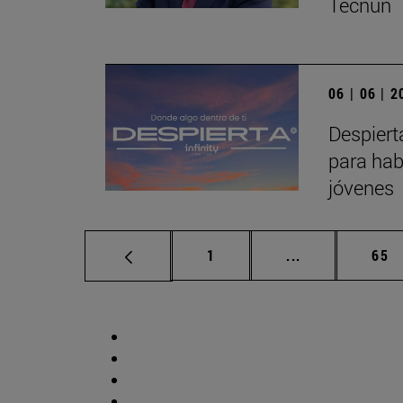
Tecnun
06 | 06 | 
Despiert
para hab
jóvenes
Página
Páginas interm
Pág
1
...
65