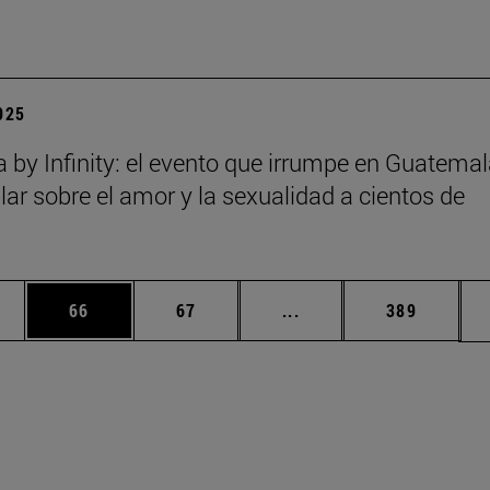
2025
a by Infinity: el evento que irrumpe en Guatema
lar sobre el amor y la sexualidad a cientos de
edias Use TAB para desplazarse.
ina
Página
Página
Páginas intermedias Us
Página
66
67
...
389