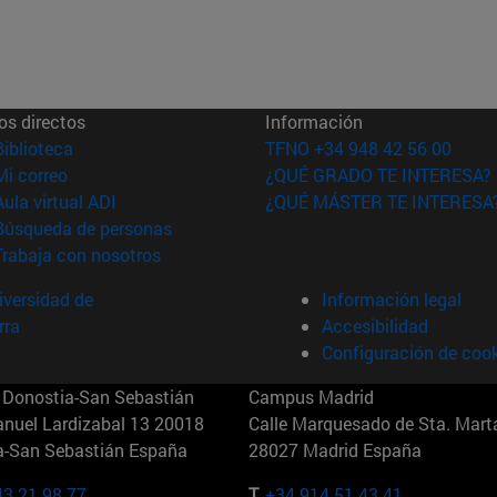
os directos
Información
(abre en nueva ventana)
Biblioteca
TFNO +34 948 42 56 00
(abre en nueva ventana)
Mi correo
¿QUÉ GRADO TE INTERESA?
(abre en nueva ventana)
Aula virtual ADI
¿QUÉ MÁSTER TE INTERESA
(abre en nueva ventana)
Búsqueda de personas
(abre en nueva ventana)
Trabaja con nosotros
versidad de
Información legal
rra
Accesibilidad
Configuración de coo
Donostia-San Sebastián
Campus Madrid
anuel Lardizabal 13 20018
Calle Marquesado de Sta. Marta
a-San Sebastián España
28027 Madrid España
43 21 98 77
T.
+34 914 51 43 41