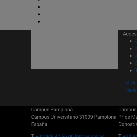
Acces
© Uni
Nava
Campus Pamplona
Campus 
Campus Universitario 31009 Pamplona
Pº de M
España
Donosti
T.
+34 948 42 56 00
info@unav.es
T.
+34 9