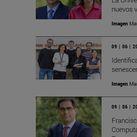
nuevos v
Imagen
Man
09 | 06 | 
Identifi
senesce
Imagen
Man
09 | 06 | 
Francisc
Computaci