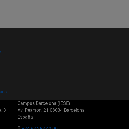
?
kies
Campus Barcelona (IESE)
, 3
Av. Pearson, 21 08034 Barcelona
España
T.
+34 93 253 42 00