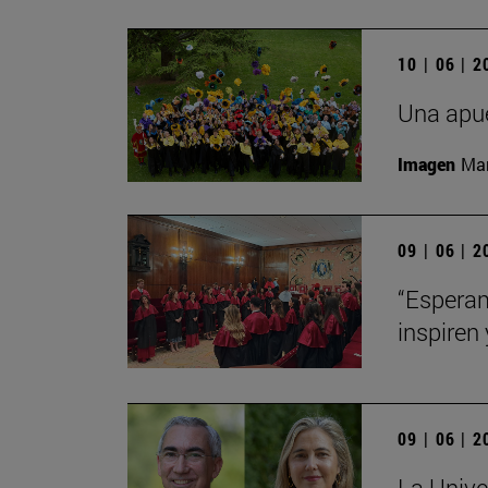
10 | 06 | 
Una apue
Imagen
Man
09 | 06 | 
“Esperam
inspiren 
09 | 06 | 
La Unive