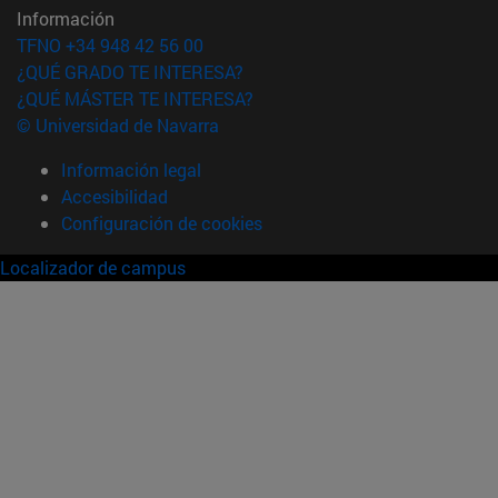
Información
TFNO +34 948 42 56 00
¿QUÉ GRADO TE INTERESA?
¿QUÉ MÁSTER TE INTERESA?
© Universidad de Navarra
Información legal
Accesibilidad
Configuración de cookies
Localizador de campus