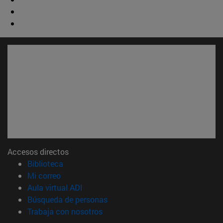
Accesos directos
(abre en nueva ventana)
Biblioteca
(abre en nueva ventana)
Mi correo
(abre en nueva ventana)
Aula virtual ADI
(abre en nueva ventana)
Búsqueda de personas
(abre en nueva ventana)
Trabaja con nosotros