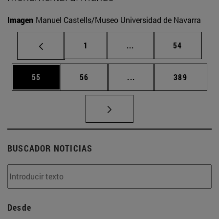
Imagen
Manuel Castells/Museo Universidad de Navarra
Página
Páginas intermedias Us
Página
1
...
54
Página
Página
Páginas intermedias U
Página
55
56
...
389
BUSCADOR NOTICIAS
Desde