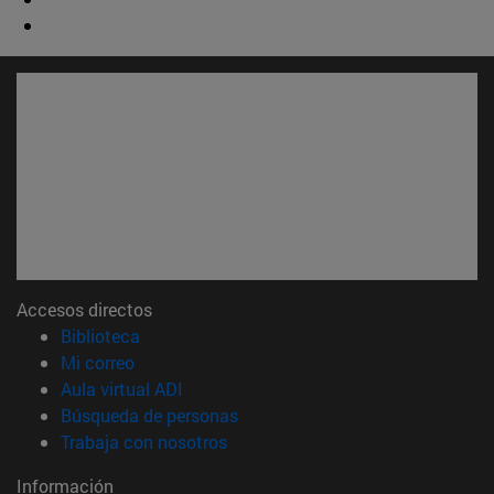
Accesos directos
(abre en nueva ventana)
Biblioteca
(abre en nueva ventana)
Mi correo
(abre en nueva ventana)
Aula virtual ADI
(abre en nueva ventana)
Búsqueda de personas
(abre en nueva ventana)
Trabaja con nosotros
Información