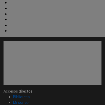
Accesos directos
(abre en nueva ventana)
Biblioteca
(abre en nueva ventana)
Mi correo