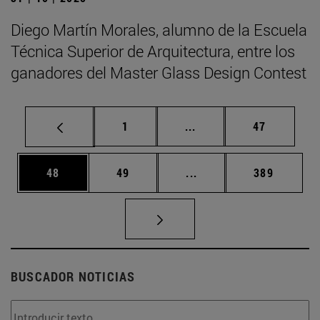
Diego Martín Morales, alumno de la Escuela
Técnica Superior de Arquitectura, entre los
ganadores del Master Glass Design Contest
Página
Páginas intermedias Us
Página
1
...
47
Página
Página
Páginas intermedias U
Página
48
49
...
389
BUSCADOR NOTICIAS