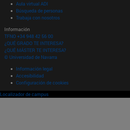
(abre en nueva ventana)
Aula virtual ADI
(abre en nueva ventana)
Búsqueda de personas
(abre en nueva ventana)
Trabaja con nosotros
Información
TFNO +34 948 42 56 00
¿QUÉ GRADO TE INTERESA?
¿QUÉ MÁSTER TE INTERESA?
© Universidad de Navarra
Información legal
Accesibilidad
Configuración de cookies
Localizador de campus