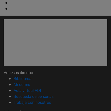
Accesos directos
(abre en nueva ventana)
Biblioteca
(abre en nueva ventana)
Mi correo
(abre en nueva ventana)
Aula virtual ADI
(abre en nueva ventana)
Búsqueda de personas
(abre en nueva ventana)
Trabaja con nosotros