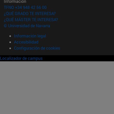
Información
TFNO +34 948 42 56 00
¿QUÉ GRADO TE INTERESA?
¿QUÉ MÁSTER TE INTERESA?
© Universidad de Navarra
Información legal
Accesibilidad
Configuración de cookies
Localizador de campus