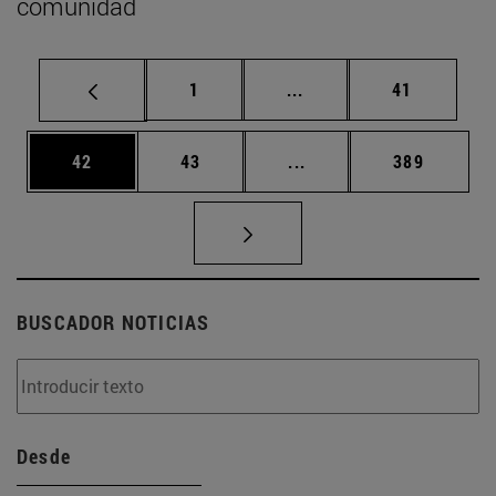
comunidad
Página
Páginas intermedias Us
Página
1
...
41
Página
Página
Páginas intermedias U
Página
42
43
...
389
BUSCADOR NOTICIAS
Desde