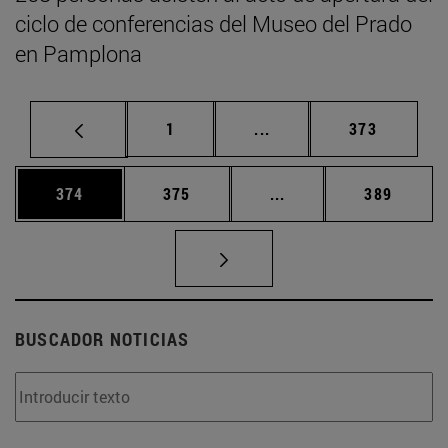
ciclo de conferencias del Museo del Prado
en Pamplona
Página
Páginas intermedias Us
Página
1
...
373
Página
Página
Páginas intermedias 
Página
374
375
...
389
BUSCADOR NOTICIAS