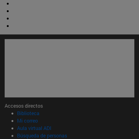
Accesos directos
(abre en nueva ventana)
Biblioteca
(abre en nueva ventana)
Mi correo
(abre en nueva ventana)
Aula virtual ADI
(abre en nueva ventana)
Búsqueda de personas