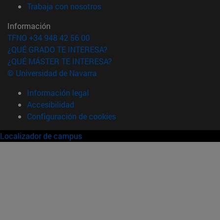
(abre en nueva ventana)
Trabaja con nosotros
Información
TFNO +34 948 42 56 00
¿QUÉ GRADO TE INTERESA?
¿QUÉ MÁSTER TE INTERESA?
© Universidad de Navarra
Información legal
Accesibilidad
Configuración de cookies
Localizador de campus