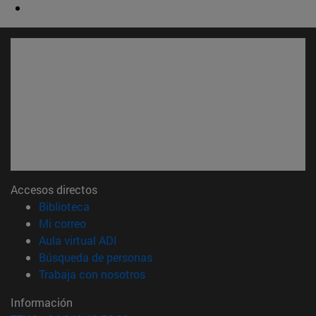
Accesos directos
(abre en nueva ventana)
Biblioteca
(abre en nueva ventana)
Mi correo
(abre en nueva ventana)
Aula virtual ADI
(abre en nueva ventana)
Búsqueda de personas
(abre en nueva ventana)
Trabaja con nosotros
Información