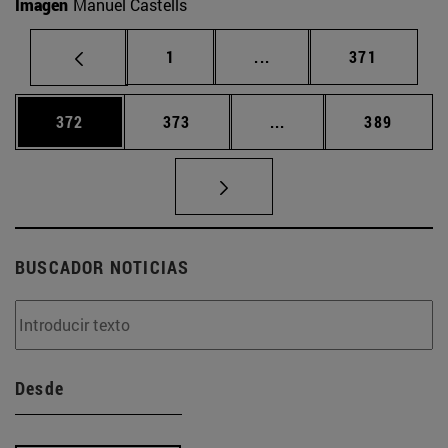
Imagen
Manuel Castells
Página
Páginas intermedias Us
Página
1
...
371
Página
Página
Páginas intermedias 
Página
372
373
...
389
BUSCADOR NOTICIAS
Desde