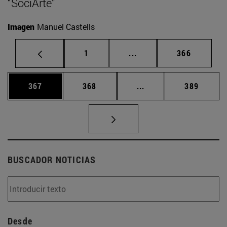
“SociArte”
Imagen
Manuel Castells
Página
Páginas intermedias Us
Página
1
...
366
Página
Página
Páginas intermedias 
Página
367
368
...
389
BUSCADOR NOTICIAS
Desde