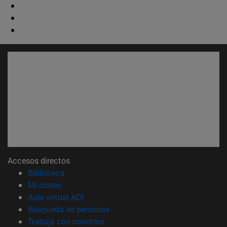
Accesos directos
(abre en nueva ventana)
Biblioteca
(abre en nueva ventana)
Mi correo
(abre en nueva ventana)
Aula virtual ADI
(abre en nueva ventana)
Búsqueda de personas
(abre en nueva ventana)
Trabaja con nosotros