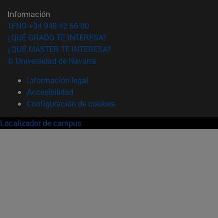
Información
TFNO +34 948 42 56 00
¿QUÉ GRADO TE INTERESA?
¿QUÉ MÁSTER TE INTERESA?
© Universidad de Navarra
Información legal
Accesibilidad
Configuración de cookies
Localizador de campus