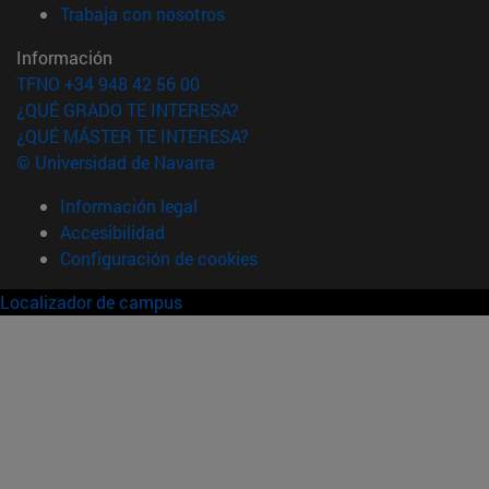
(abre en nueva ventana)
Trabaja con nosotros
Información
TFNO +34 948 42 56 00
¿QUÉ GRADO TE INTERESA?
¿QUÉ MÁSTER TE INTERESA?
© Universidad de Navarra
Información legal
Accesibilidad
Configuración de cookies
Localizador de campus