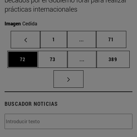
prácticas internacionales
Imagen
Cedida
Página
Páginas intermedias Us
Página
1
...
71
Página
Página
Páginas intermedias U
Página
72
73
...
389
BUSCADOR NOTICIAS