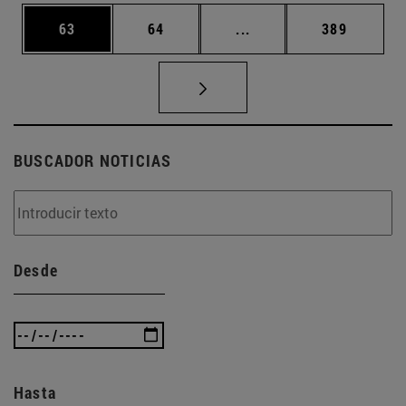
Página
Página
Páginas intermedias U
Página
63
64
...
389
BUSCADOR NOTICIAS
Desde
Hasta