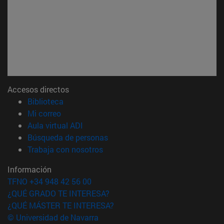
Accesos directos
(abre en nueva ventana)
Biblioteca
(abre en nueva ventana)
Mi correo
(abre en nueva ventana)
Aula virtual ADI
(abre en nueva ventana)
Búsqueda de personas
(abre en nueva ventana)
Trabaja con nosotros
Información
TFNO +34 948 42 56 00
¿QUÉ GRADO TE INTERESA?
¿QUÉ MÁSTER TE INTERESA?
© Universidad de Navarra