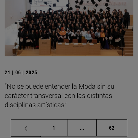
24 | 06 | 2025
“No se puede entender la Moda sin su
carácter transversal con las distintas
disciplinas artísticas”
Página
Páginas intermedias Us
Página
1
...
62