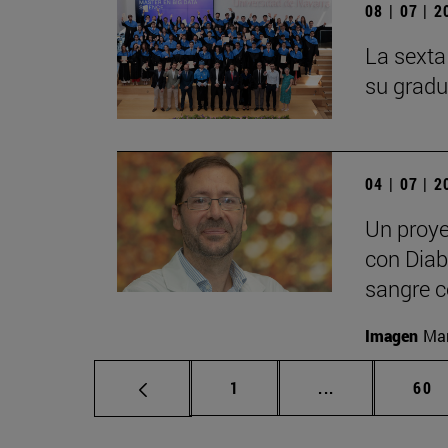
08 | 07 | 
La sexta
su gradu
04 | 07 | 
Un proye
con Diabe
sangre c
Imagen
Man
Página
Páginas interm
Pág
1
...
60