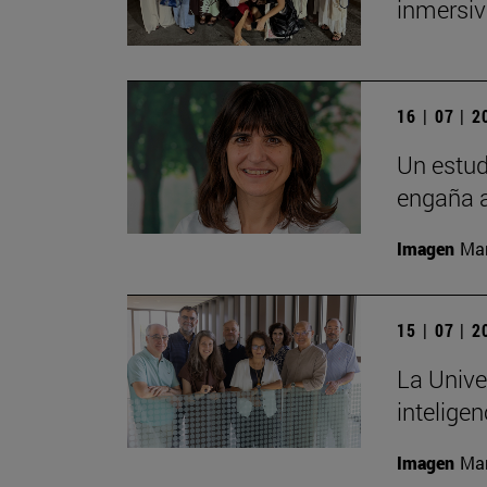
inmersiv
16 | 07 | 
Un estud
engaña a
Imagen
Man
15 | 07 | 
La Unive
inteligen
Imagen
Man