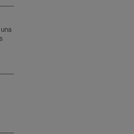
 una
s