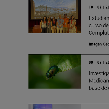
10 | 07 | 
Estudiant
curso de 
Complute
Imagen
Ced
09 | 07 | 
Investig
Medioamb
base de 