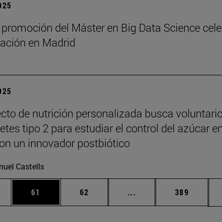
2025
 promoción del Máster en Big Data Science cel
ación en Madrid
2025
cto de nutrición personalizada busca voluntari
tes tipo 2 para estudiar el control del azúcar e
on un innovador postbiótico
uel Castells
edias Use TAB para desplazarse.
ina
Página
Página
Páginas intermedias Us
Página
61
62
...
389