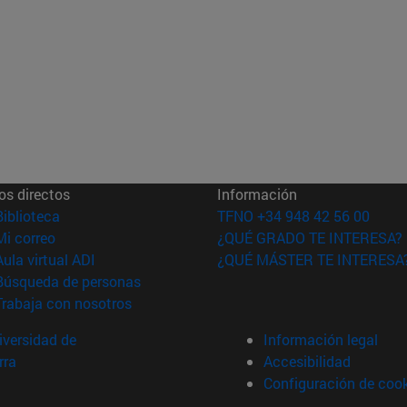
os directos
Información
(abre en nueva ventana)
Biblioteca
TFNO +34 948 42 56 00
(abre en nueva ventana)
Mi correo
¿QUÉ GRADO TE INTERESA?
(abre en nueva ventana)
Aula virtual ADI
¿QUÉ MÁSTER TE INTERESA
(abre en nueva ventana)
Búsqueda de personas
(abre en nueva ventana)
Trabaja con nosotros
versidad de
Información legal
rra
Accesibilidad
Configuración de coo