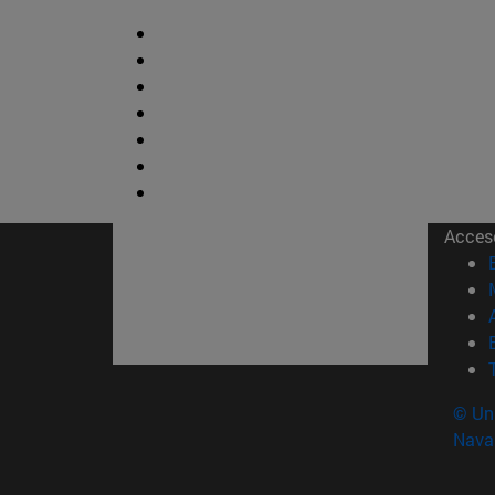
Acces
© Uni
Nava