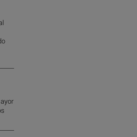
al
do
mayor
os