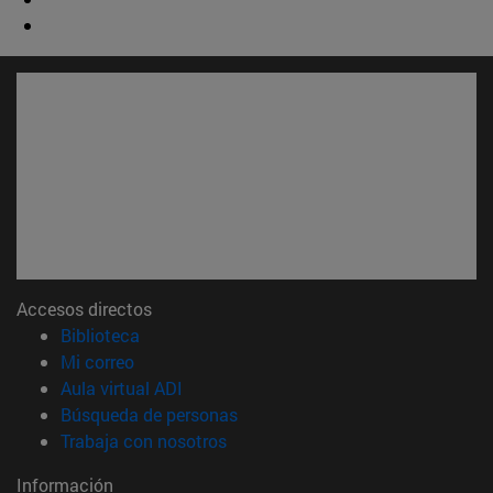
Accesos directos
(abre en nueva ventana)
Biblioteca
(abre en nueva ventana)
Mi correo
(abre en nueva ventana)
Aula virtual ADI
(abre en nueva ventana)
Búsqueda de personas
(abre en nueva ventana)
Trabaja con nosotros
Información