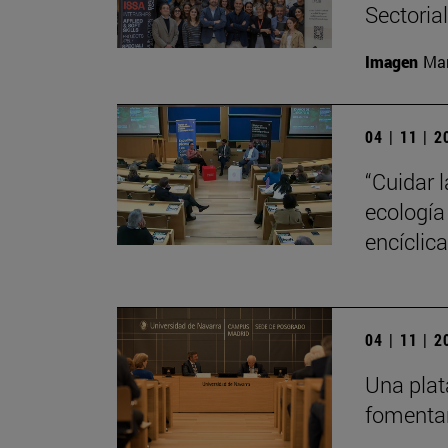
Sectoria
Imagen
Man
04 | 11 | 
“Cuidar 
ecología
encíclic
04 | 11 | 
Una plat
fomentar