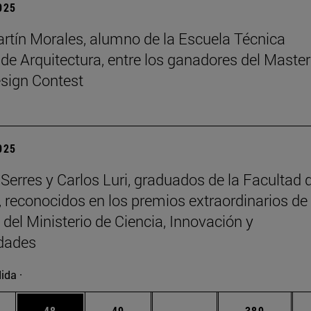
2025
rtín Morales, alumno de la Escuela Técnica
 de Arquitectura, entre los ganadores del Master
sign Contest
2025
Serres y Carlos Luri, graduados de la Facultad 
, reconocidos en los premios extraordinarios de 
 del Ministerio de Ciencia, Innovación y
idades
ida ·
edias Use TAB para desplazarse.
ina
Página
Página
Páginas intermedias Us
Página
48
49
...
389