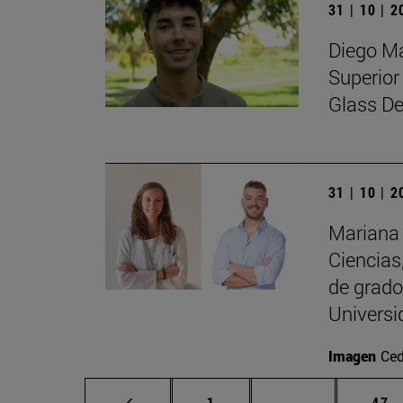
31 | 10 | 
Diego Ma
Superior
Glass De
31 | 10 | 
Mariana 
Ciencias
de grado
Univers
Imagen
Ced
Página
Páginas interm
Pág
1
...
47