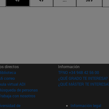
os directos
Información
(abre en nueva ventana)
Biblioteca
TFNO +34 948 42 56 00
(abre en nueva ventana)
Mi correo
¿QUÉ GRADO TE INTERESA?
(abre en nueva ventana)
Aula virtual ADI
¿QUÉ MÁSTER TE INTERESA
(abre en nueva ventana)
Búsqueda de personas
(abre en nueva ventana)
Trabaja con nosotros
versidad de
Información legal