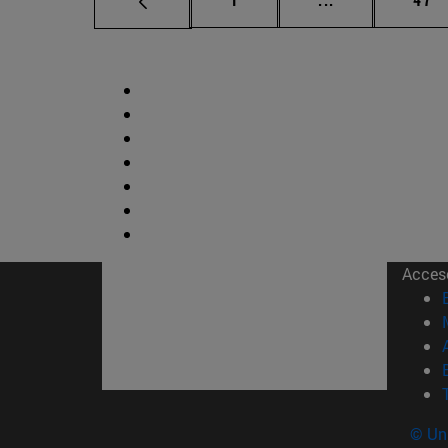
Acces
© Uni