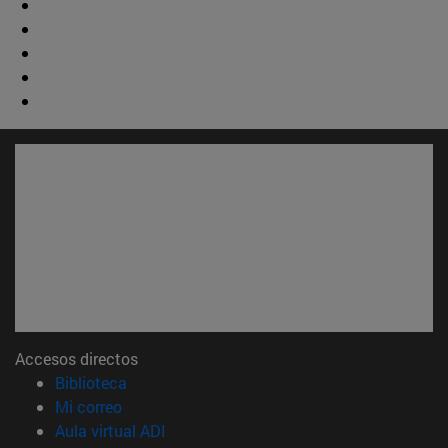
Accesos directos
(abre en nueva ventana)
Biblioteca
(abre en nueva ventana)
Mi correo
(abre en nueva ventana)
Aula virtual ADI