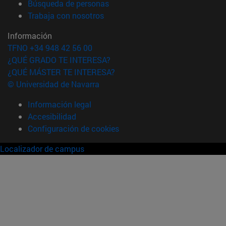
(abre en nueva ventana)
Búsqueda de personas
(abre en nueva ventana)
Trabaja con nosotros
Información
TFNO +34 948 42 56 00
¿QUÉ GRADO TE INTERESA?
¿QUÉ MÁSTER TE INTERESA?
© Universidad de Navarra
Información legal
Accesibilidad
Configuración de cookies
Localizador de campus