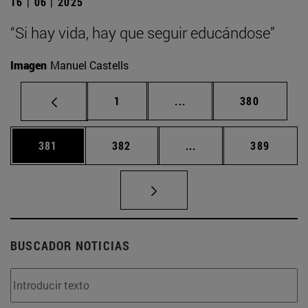
16 | 06 | 2025
“Si hay vida, hay que seguir educándose”
Imagen
Manuel Castells
Página
Páginas intermedias Us
Página
1
...
380
Página
Página
Páginas intermedias 
Página
381
382
...
389
BUSCADOR NOTICIAS