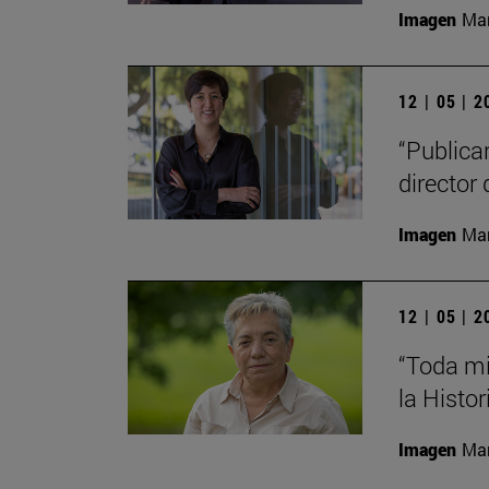
Imagen
Man
12 | 05 | 
“Publica
director 
Imagen
Man
12 | 05 | 
“Toda mi
la Histor
Imagen
Man