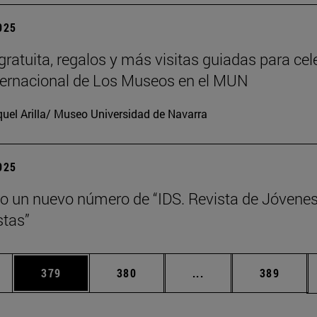
2025
gratuita, regalos y más visitas guiadas para cel
nternacional de Los Museos en el MUN
uel Arilla/ Museo Universidad de Navarra
2025
o un nuevo número de “IDS. Revista de Jóvene
tas”
ias Use TAB para desplazarse.
a
Página
Página
Páginas intermedias 
Página
379
380
...
389