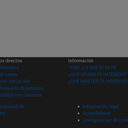
os directos
Información
(abre en nueva ventana)
Biblioteca
TFNO +34 948 42 56 00
(abre en nueva ventana)
Mi correo
¿QUÉ GRADO TE INTERESA?
(abre en nueva ventana)
Aula virtual ADI
¿QUÉ MÁSTER TE INTERESA
(abre en nueva ventana)
Búsqueda de personas
(abre en nueva ventana)
Trabaja con nosotros
versidad de
Información legal
rra
Accesibilidad
Configuración de coo