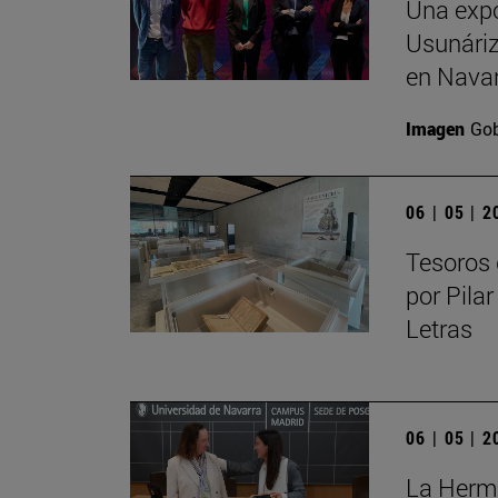
Una expo
Usunáriz 
en Nava
Imagen
Gob
06 | 05 | 
Tesoros 
por Pilar
Letras
06 | 05 | 
La Herma