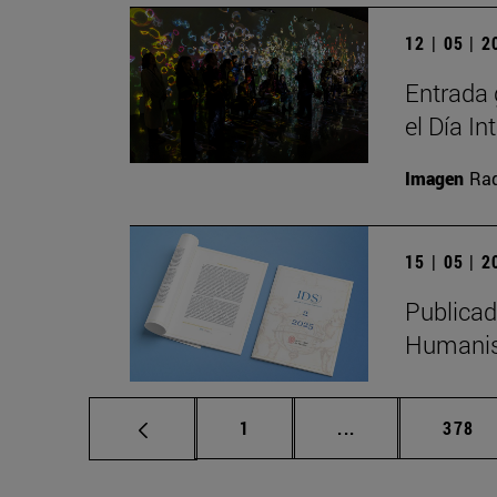
12 | 05 | 
Entrada 
el Día I
Imagen
Raq
15 | 05 | 
Publicad
Humanis
Página
Páginas intermed
Págin
1
...
378