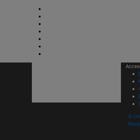
Acces
© Uni
Nava