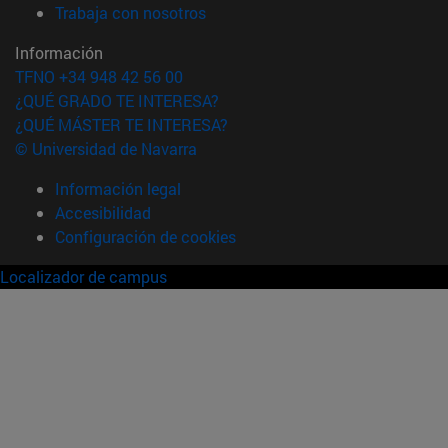
(abre en nueva ventana)
Trabaja con nosotros
Información
TFNO +34 948 42 56 00
¿QUÉ GRADO TE INTERESA?
¿QUÉ MÁSTER TE INTERESA?
© Universidad de Navarra
Información legal
Accesibilidad
Configuración de cookies
Localizador de campus