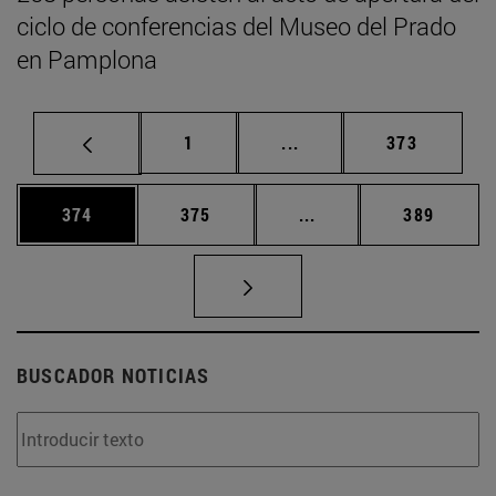
ciclo de conferencias del Museo del Prado
en Pamplona
Página
Páginas intermedias Us
Página
1
...
373
Página
Página
Páginas intermedias 
Página
374
375
...
389
BUSCADOR NOTICIAS