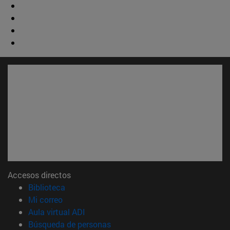
Accesos directos
(abre en nueva ventana)
Biblioteca
(abre en nueva ventana)
Mi correo
(abre en nueva ventana)
Aula virtual ADI
(abre en nueva ventana)
Búsqueda de personas