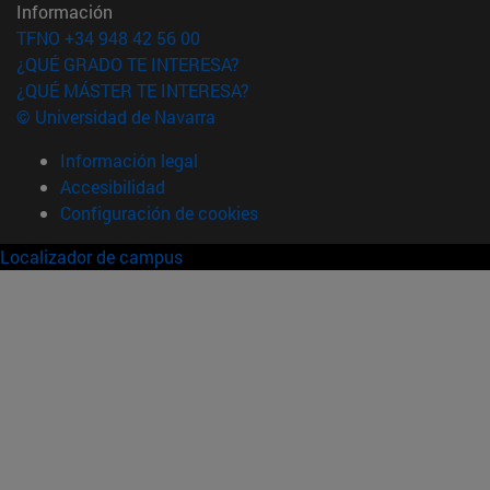
Información
TFNO +34 948 42 56 00
¿QUÉ GRADO TE INTERESA?
¿QUÉ MÁSTER TE INTERESA?
© Universidad de Navarra
Información legal
Accesibilidad
Configuración de cookies
Localizador de campus