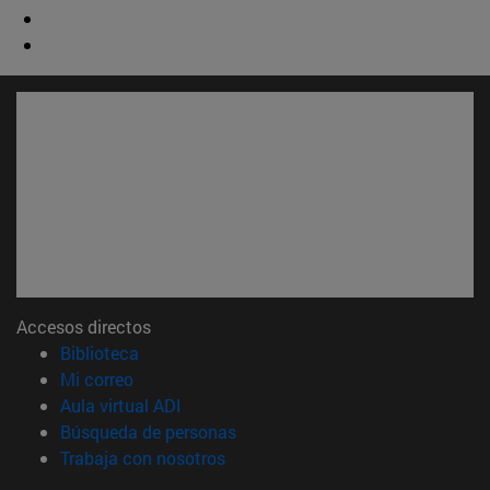
Accesos directos
(abre en nueva ventana)
Biblioteca
(abre en nueva ventana)
Mi correo
(abre en nueva ventana)
Aula virtual ADI
(abre en nueva ventana)
Búsqueda de personas
(abre en nueva ventana)
Trabaja con nosotros