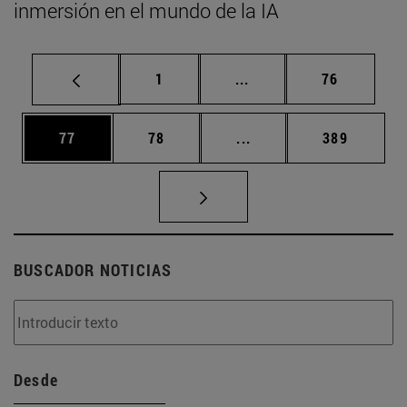
inmersión en el mundo de la IA
Página
Páginas intermedias Us
Página
1
...
76
Página
Página
Páginas intermedias U
Página
77
78
...
389
BUSCADOR NOTICIAS
Desde