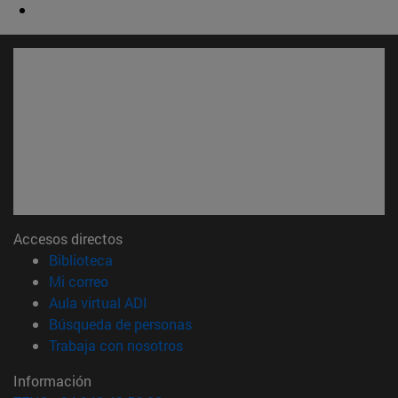
Accesos directos
(abre en nueva ventana)
Biblioteca
(abre en nueva ventana)
Mi correo
(abre en nueva ventana)
Aula virtual ADI
(abre en nueva ventana)
Búsqueda de personas
(abre en nueva ventana)
Trabaja con nosotros
Información