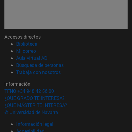
Accesos directos
(abre en nueva ventana)
Biblioteca
(abre en nueva ventana)
Mi correo
(abre en nueva ventana)
Aula virtual ADI
(abre en nueva ventana)
Búsqueda de personas
(abre en nueva ventana)
Trabaja con nosotros
Información
TFNO +34 948 42 56 00
¿QUÉ GRADO TE INTERESA?
¿QUÉ MÁSTER TE INTERESA?
© Universidad de Navarra
Información legal
Accesibilidad