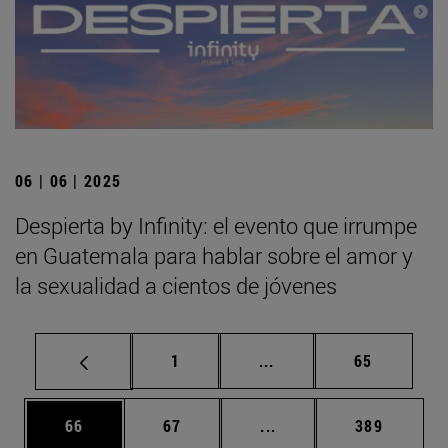
06 | 06 | 2025
Despierta by Infinity: el evento que irrumpe
en Guatemala para hablar sobre el amor y
la sexualidad a cientos de jóvenes
Página
Páginas intermedias Us
Página
1
...
65
Página
Página
Páginas intermedias U
Página
66
67
...
389