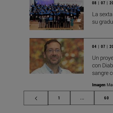
08 | 07 | 
La sexta
su gradu
04 | 07 | 
Un proye
con Diabe
sangre c
Imagen
Man
Página
Páginas interm
Pág
1
...
60