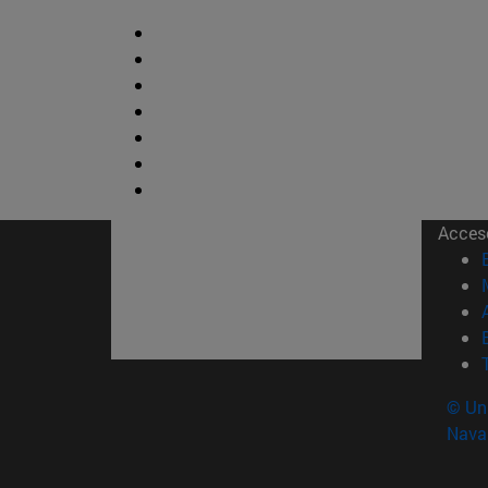
Acces
© Uni
Nava