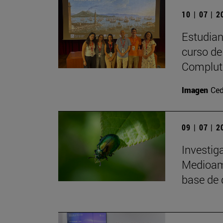
10 | 07 | 
Estudiant
curso de 
Complute
Imagen
Ced
09 | 07 | 
Investig
Medioamb
base de 