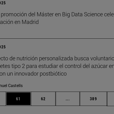
2025
 promoción del Máster en Big Data Science cel
ación en Madrid
2025
cto de nutrición personalizada busca voluntari
tes tipo 2 para estudiar el control del azúcar e
on un innovador postbiótico
uel Castells
edias Use TAB para desplazarse.
ina
Página
Página
Páginas intermedias Us
Página
61
62
...
389