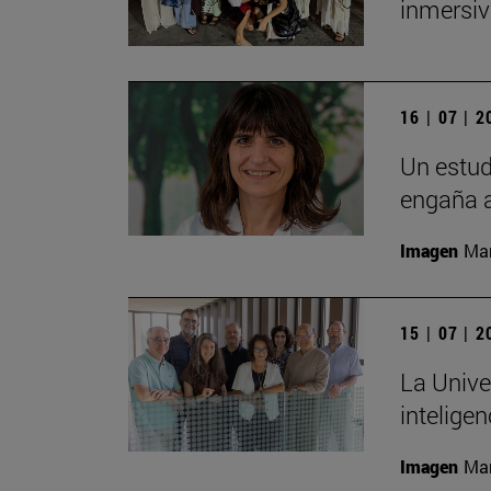
inmersiv
16 | 07 | 
Un estud
engaña a
Imagen
Man
15 | 07 | 
La Unive
inteligen
Imagen
Man