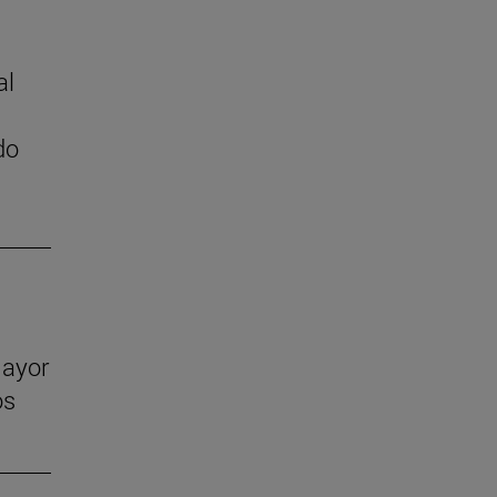
al
do
mayor
os