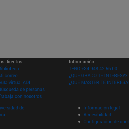
os directos
Información
(abre en nueva ventana)
Biblioteca
TFNO +34 948 42 56 00
(abre en nueva ventana)
Mi correo
¿QUÉ GRADO TE INTERESA?
(abre en nueva ventana)
Aula virtual ADI
¿QUÉ MÁSTER TE INTERESA
(abre en nueva ventana)
Búsqueda de personas
(abre en nueva ventana)
Trabaja con nosotros
versidad de
Información legal
rra
Accesibilidad
Configuración de coo