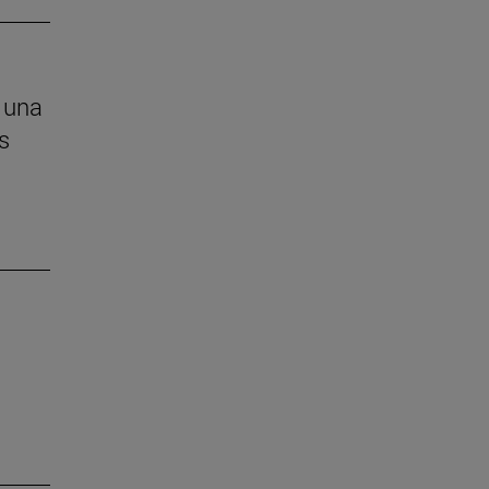
 una
s