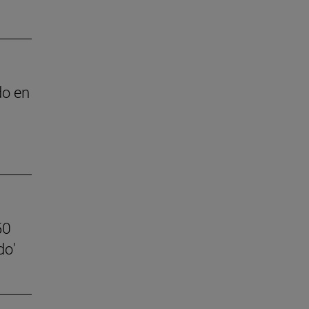
do en
50
do'