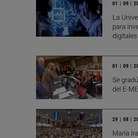
01 | 09 | 
La Unive
para inve
digitale
01 | 09 | 
Se gradú
del E-ME
29 | 08 | 
María Ir