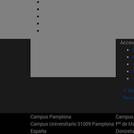
Acces
© Uni
Nava
Campus Pamplona
Campus 
Campus Universitario 31009 Pamplona
Pº de M
España
Donosti