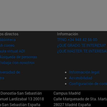
os directos
Información
(abre en nueva ventana)
Biblioteca
TFNO +34 948 42 56 00
(abre en nueva ventana)
Mi correo
¿QUÉ GRADO TE INTERESA?
(abre en nueva ventana)
Aula virtual ADI
¿QUÉ MÁSTER TE INTERESA
(abre en nueva ventana)
Búsqueda de personas
(abre en nueva ventana)
Trabaja con nosotros
versidad de
Información legal
rra
Accesibilidad
Configuración de coo
Donostia-San Sebastián
Campus Madrid
anuel Lardizabal 13 20018
Calle Marquesado de Sta. Marta
a-San Sebastián España
28027 Madrid España