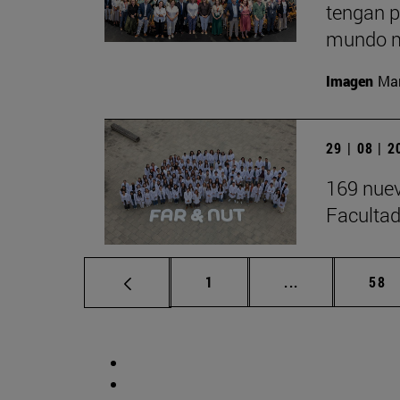
tengan p
mundo m
Imagen
Man
29 | 08 | 
169 nuev
Facultad
Página
Páginas interm
Pág
1
...
58