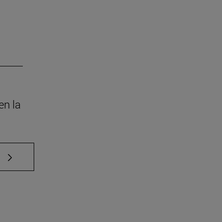
en la
e TAB para desplazarse.