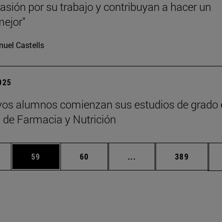
asión por su trabajo y contribuyan a hacer un
ejor"
uel Castells
2025
os alumnos comienzan sus estudios de grado 
 de Farmacia y Nutrición
edias Use TAB para desplazarse.
ina
Página
Página
Páginas intermedias Us
Página
59
60
...
389