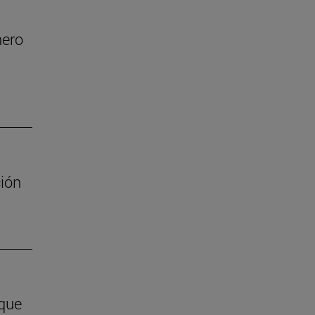
nero
ión
 que