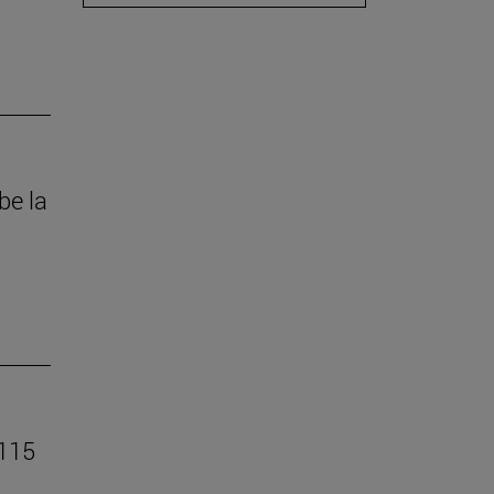
be la
 115