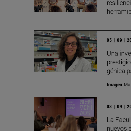
resilien
herramie
05 | 09 | 
Una inve
prestigio
génica p
Imagen
Man
03 | 09 | 
La Facul
nuevos e