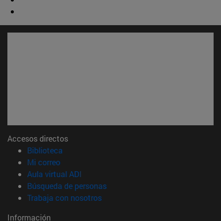
Accesos directos
(abre en nueva ventana)
Biblioteca
(abre en nueva ventana)
Mi correo
(abre en nueva ventana)
Aula virtual ADI
(abre en nueva ventana)
Búsqueda de personas
(abre en nueva ventana)
Trabaja con nosotros
Información