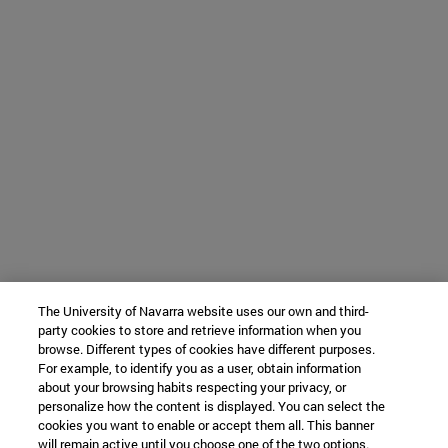
The University of Navarra website uses our own and third-
party cookies to store and retrieve information when you
browse. Different types of cookies have different purposes.
For example, to identify you as a user, obtain information
about your browsing habits respecting your privacy, or
personalize how the content is displayed. You can select the
cookies you want to enable or accept them all. This banner
will remain active until you choose one of the two options.