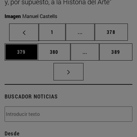
y, por supuesto, a la Historia del Arte”
Imagen
Manuel Castells
Página
Páginas intermedias Us
Página
1
...
378
Página
Página
Páginas intermedias 
Página
379
380
...
389
BUSCADOR NOTICIAS
Desde