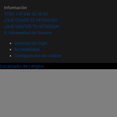
Información
TFNO +34 948 42 56 00
¿QUÉ GRADO TE INTERESA?
¿QUÉ MÁSTER TE INTERESA?
© Universidad de Navarra
Información legal
Accesibilidad
Configuración de cookies
Localizador de campus