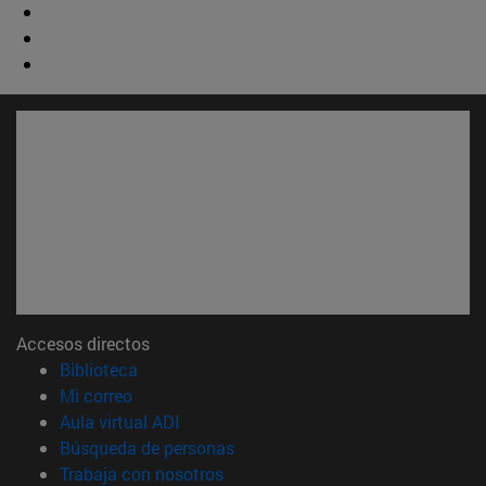
Accesos directos
(abre en nueva ventana)
Biblioteca
(abre en nueva ventana)
Mi correo
(abre en nueva ventana)
Aula virtual ADI
(abre en nueva ventana)
Búsqueda de personas
(abre en nueva ventana)
Trabaja con nosotros