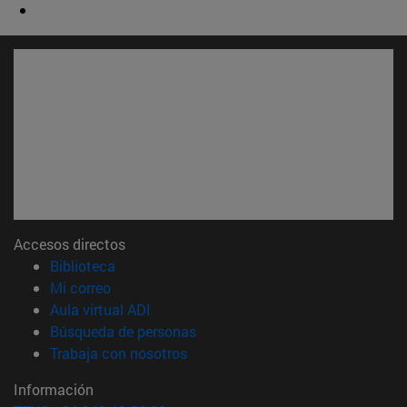
Accesos directos
(abre en nueva ventana)
Biblioteca
(abre en nueva ventana)
Mi correo
(abre en nueva ventana)
Aula virtual ADI
(abre en nueva ventana)
Búsqueda de personas
(abre en nueva ventana)
Trabaja con nosotros
Información