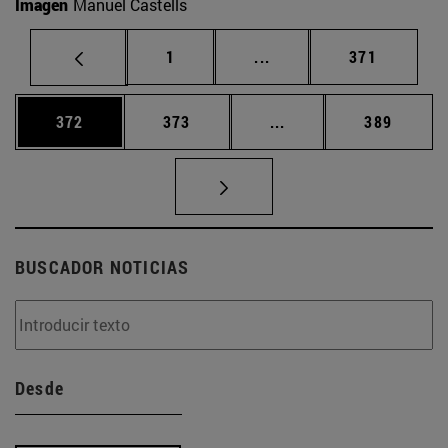
Imagen
Manuel Castells
Página
Páginas intermedias Us
Página
1
...
371
Página
Página
Páginas intermedias 
Página
372
373
...
389
BUSCADOR NOTICIAS
Desde