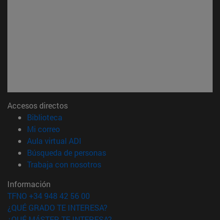
Accesos directos
(abre en nueva ventana)
Biblioteca
(abre en nueva ventana)
Mi correo
(abre en nueva ventana)
Aula virtual ADI
(abre en nueva ventana)
Búsqueda de personas
(abre en nueva ventana)
Trabaja con nosotros
Información
TFNO +34 948 42 56 00
¿QUÉ GRADO TE INTERESA?
¿QUÉ MÁSTER TE INTERESA?