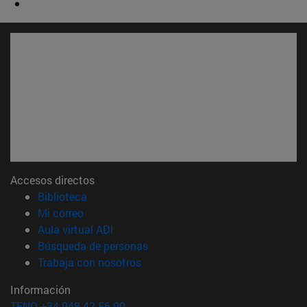
Accesos directos
(abre en nueva ventana)
Biblioteca
(abre en nueva ventana)
Mi correo
(abre en nueva ventana)
Aula virtual ADI
(abre en nueva ventana)
Búsqueda de personas
(abre en nueva ventana)
Trabaja con nosotros
Información
TFNO +34 948 42 56 00