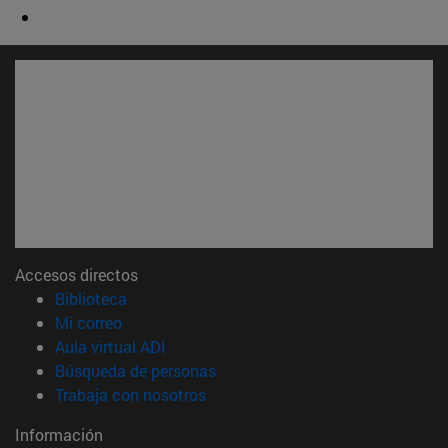
Accesos directos
(abre en nueva ventana)
Biblioteca
(abre en nueva ventana)
Mi correo
(abre en nueva ventana)
Aula virtual ADI
(abre en nueva ventana)
Búsqueda de personas
(abre en nueva ventana)
Trabaja con nosotros
Información