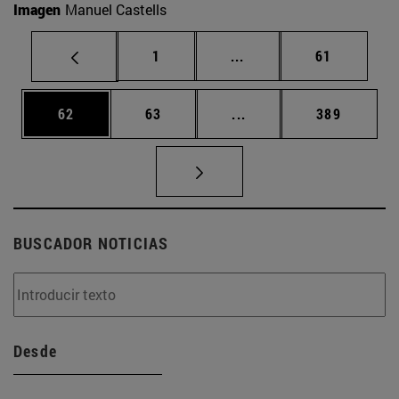
Imagen
Manuel Castells
Página
Páginas intermedias Us
Página
1
...
61
Página
Página
Páginas intermedias U
Página
62
63
...
389
BUSCADOR NOTICIAS
Desde