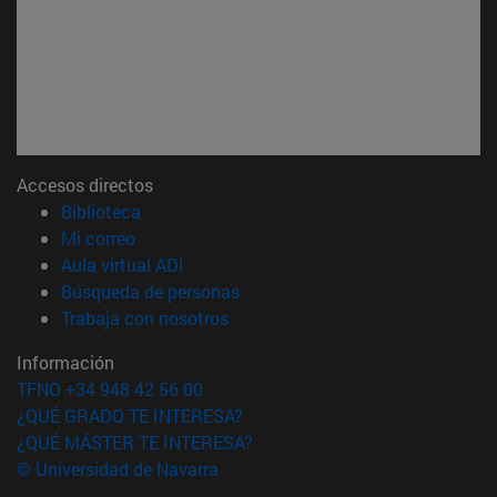
Accesos directos
(abre en nueva ventana)
Biblioteca
(abre en nueva ventana)
Mi correo
(abre en nueva ventana)
Aula virtual ADI
(abre en nueva ventana)
Búsqueda de personas
(abre en nueva ventana)
Trabaja con nosotros
Información
TFNO +34 948 42 56 00
¿QUÉ GRADO TE INTERESA?
¿QUÉ MÁSTER TE INTERESA?
© Universidad de Navarra