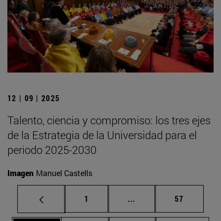
12 | 09 | 2025
Talento, ciencia y compromiso: los tres ejes
de la Estrategia de la Universidad para el
periodo 2025-2030
Imagen
Manuel Castells
Página
Páginas intermedias Us
Página
1
...
57