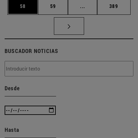
Página
Página
Páginas intermedias U
Página
58
59
...
389
BUSCADOR NOTICIAS
Desde
Hasta