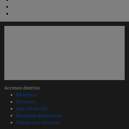
Accesos directos
(abre en nueva ventana)
Biblioteca
(abre en nueva ventana)
Mi correo
(abre en nueva ventana)
Aula virtual ADI
(abre en nueva ventana)
Búsqueda de personas
(abre en nueva ventana)
Trabaja con nosotros