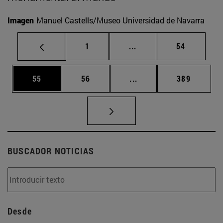
Imagen
Manuel Castells/Museo Universidad de Navarra
Página
Páginas intermedias Us
Página
1
...
54
Página
Página
Páginas intermedias U
Página
55
56
...
389
BUSCADOR NOTICIAS
Desde