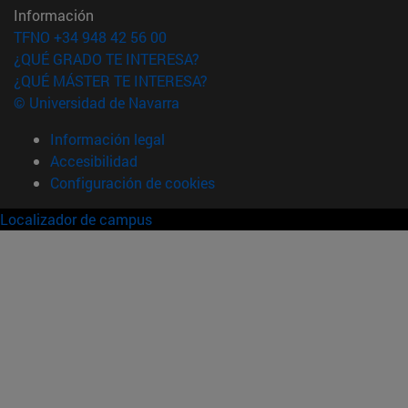
Información
TFNO +34 948 42 56 00
¿QUÉ GRADO TE INTERESA?
¿QUÉ MÁSTER TE INTERESA?
© Universidad de Navarra
Información legal
Accesibilidad
Configuración de cookies
Localizador de campus