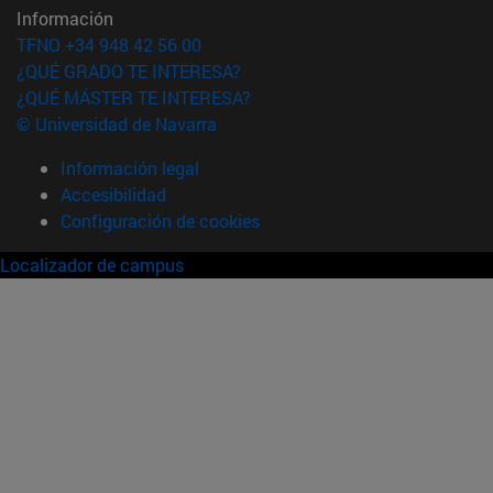
Información
TFNO +34 948 42 56 00
¿QUÉ GRADO TE INTERESA?
¿QUÉ MÁSTER TE INTERESA?
© Universidad de Navarra
Información legal
Accesibilidad
Configuración de cookies
Localizador de campus