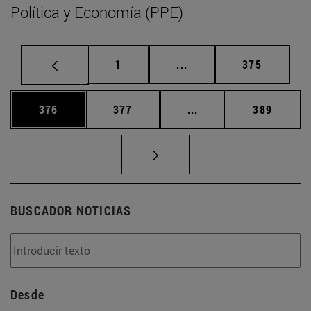
Política y Economía (PPE)
Página
Páginas intermedias Us
Página
1
...
375
Página
Página
Páginas intermedias 
Página
376
377
...
389
BUSCADOR NOTICIAS
Desde