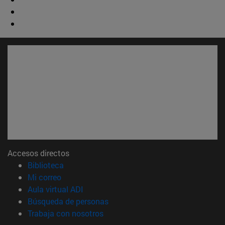
Accesos directos
(abre en nueva ventana)
Biblioteca
(abre en nueva ventana)
Mi correo
(abre en nueva ventana)
Aula virtual ADI
(abre en nueva ventana)
Búsqueda de personas
(abre en nueva ventana)
Trabaja con nosotros