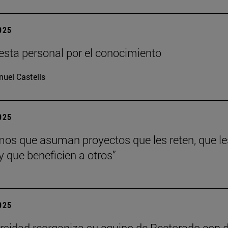
2025
sta personal por el conocimiento
uel Castells
2025
os que asuman proyectos que les reten, que le
y que beneficien a otros”
2025
rsidad reorganiza su equipo de Rectorado con 