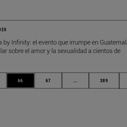
2025
a by Infinity: el evento que irrumpe en Guatema
lar sobre el amor y la sexualidad a cientos de
edias Use TAB para desplazarse.
ina
Página
Página
Páginas intermedias Us
Página
66
67
...
389