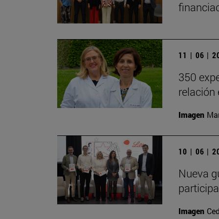
financia
11 | 06 | 
350 expe
relación
Imagen
Man
10 | 06 | 
Nueva gu
particip
Imagen
Ced