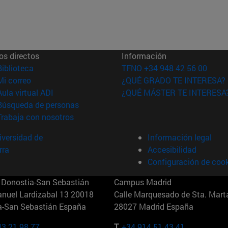
os directos
Información
(abre en nueva ventana)
Biblioteca
TFNO +34 948 42 56 00
(abre en nueva ventana)
Mi correo
¿QUÉ GRADO TE INTERESA?
(abre en nueva ventana)
Aula virtual ADI
¿QUÉ MÁSTER TE INTERESA
(abre en nueva ventana)
Búsqueda de personas
(abre en nueva ventana)
Trabaja con nosotros
versidad de
Información legal
rra
Accesibilidad
Configuración de coo
Donostia-San Sebastián
Campus Madrid
anuel Lardizabal 13 20018
Calle Marquesado de Sta. Marta
a-San Sebastián España
28027 Madrid España
43 21 98 77
T.
+34 914 51 43 41