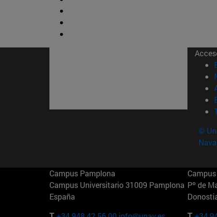
Acces
© Uni
Nava
Campus Pamplona
Campus 
Campus Universitario 31009 Pamplona
Pº de M
España
Donosti
T.
+34 948 42 56 00
info@unav.es
T.
+34 9