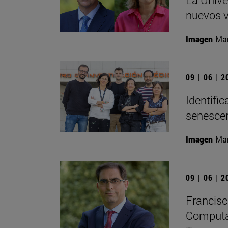
nuevos v
Imagen
Man
09 | 06 | 
Identifi
senesce
Imagen
Man
09 | 06 | 
Francisc
Computaci