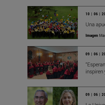
10 | 06 | 
Una apue
Imagen
Man
09 | 06 | 
“Esperam
inspiren 
09 | 06 | 
La Unive