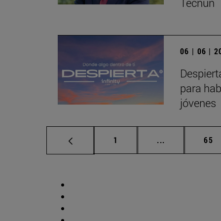
Tecnun
06 | 06 | 
Despiert
para hab
jóvenes
Página
Páginas interm
Pág
1
...
65