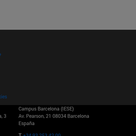
?
kies
Campus Barcelona (IESE)
, 3
Av. Pearson, 21 08034 Barcelona
España
T.
+34 93 253 42 00