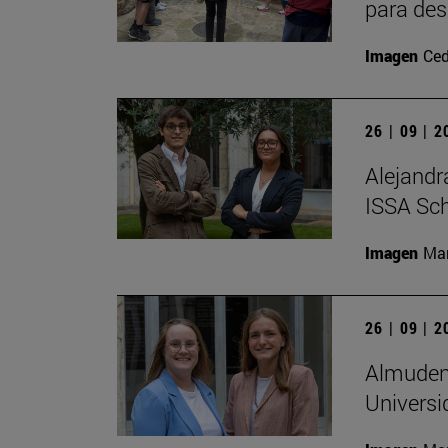
para des
Imagen
Ced
26 | 09 | 
Alejandr
ISSA Sc
Imagen
Man
26 | 09 | 
Almudena
Universi