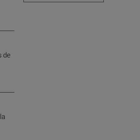
s de
la