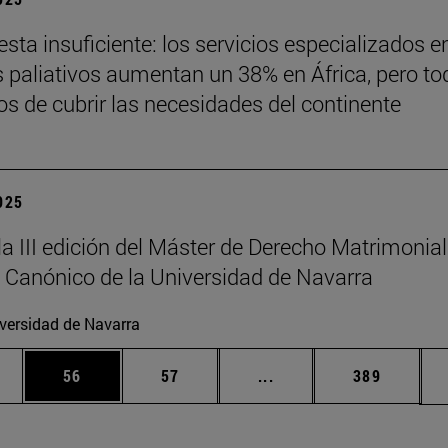
sta insuficiente: los servicios especializados e
 paliativos aumentan un 38% en África, pero to
jos de cubrir las necesidades del continente
2025
la III edición del Máster de Derecho Matrimonial
 Canónico de la Universidad de Navarra
versidad de Navarra
edias Use TAB para desplazarse.
ina
Página
Página
Páginas intermedias Us
Página
56
57
...
389