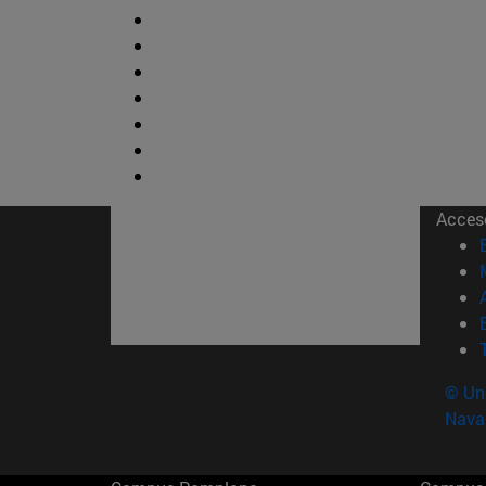
Acces
© Uni
Nava