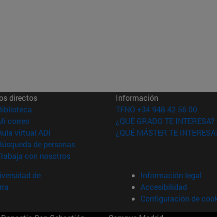
os directos
Información
(abre en nueva ventana)
Biblioteca
TFNO +34 948 42 56 00
(abre en nueva ventana)
Mi correo
¿QUÉ GRADO TE INTERESA?
(abre en nueva ventana)
Aula virtual ADI
¿QUÉ MÁSTER TE INTERESA
(abre en nueva ventana)
Búsqueda de personas
(abre en nueva ventana)
Trabaja con nosotros
versidad de
Información legal
rra
Accesibilidad
Configuración de coo