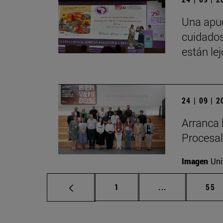
Una apue
cuidados
están le
24 | 09 | 
Arranca 
Procesal
Imagen
Uni
Página
Páginas interm
Pág
1
...
55