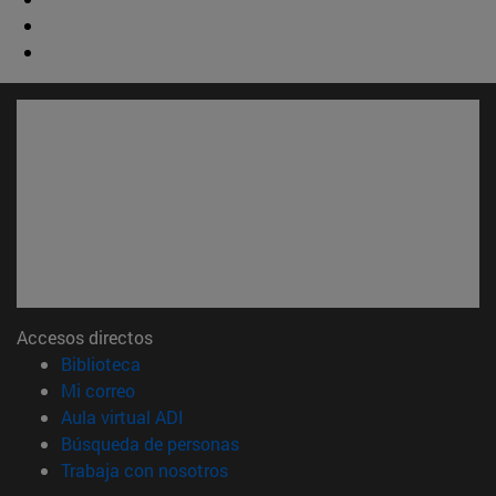
Accesos directos
(abre en nueva ventana)
Biblioteca
(abre en nueva ventana)
Mi correo
(abre en nueva ventana)
Aula virtual ADI
(abre en nueva ventana)
Búsqueda de personas
(abre en nueva ventana)
Trabaja con nosotros