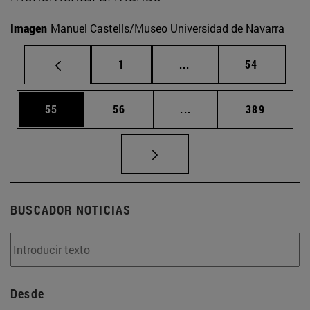
Imagen
Manuel Castells/Museo Universidad de Navarra
Página
Páginas intermedias Us
Página
1
...
54
Página
Página
Páginas intermedias U
Página
55
56
...
389
BUSCADOR NOTICIAS
Desde