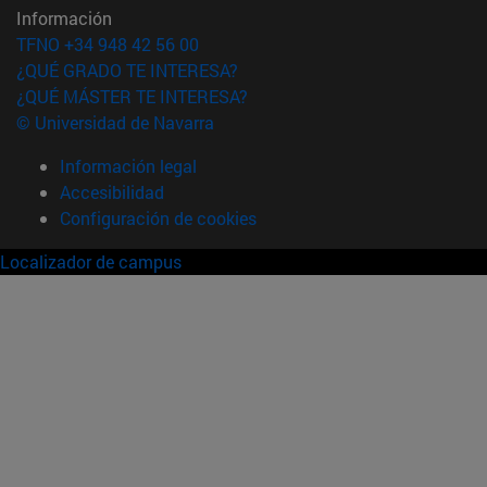
Información
TFNO +34 948 42 56 00
¿QUÉ GRADO TE INTERESA?
¿QUÉ MÁSTER TE INTERESA?
© Universidad de Navarra
Información legal
Accesibilidad
Configuración de cookies
Localizador de campus